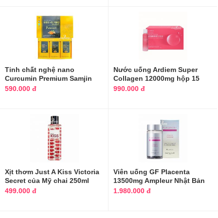
Tinh chất nghệ nano
Nước uống Ardiem Super
Curcumin Premium Samjin
Collagen 12000mg hộp 15
Health Hàn Quốc
chai
590.000 đ
990.000 đ
Xịt thơm Just A Kiss Victoria
Viên uống GF Placenta
Secret của Mỹ chai 250ml
13500mg Ampleur Nhật Bản
hộp 90 viên
499.000 đ
1.980.000 đ