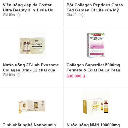
Viên uống đẹp da Costar
Bột Collagen Peptides Grass
Ultra Beauty 3 In 1 của Úc
Fed Garden Of Life của Mỹ
hộp 100 viên
Giá liên hệ
280g
Giá liên hệ
Nước uống JT-Lab Exosome
Collagen Superdiet 5000mg
Collagen Drink 12 chai của
Fermete & Eclat De La Peau
Nhật Bản
Giá liên hệ
của Pháp
630.000 đ
Tinh chất nghệ Nanocumin
Nước uống NMN 100000mg