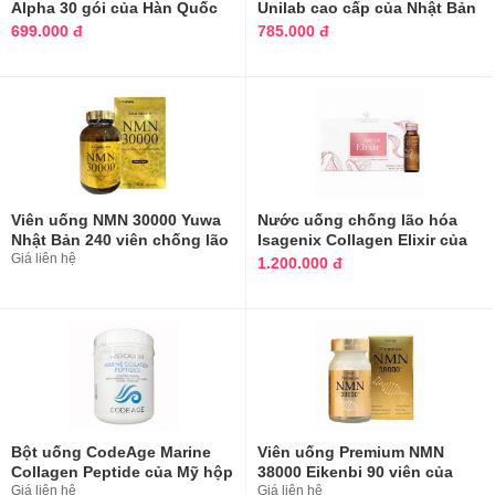
Alpha 30 gói của Hàn Quốc
Unilab cao cấp của Nhật Bản
699.000 đ
785.000 đ
Viên uống NMN 30000 Yuwa
Nước uống chống lão hóa
Nhật Bản 240 viên chống lão
Isagenix Collagen Elixir của
hóa
Giá liên hệ
Mỹ 10 chai
1.200.000 đ
Bột uống CodeAge Marine
Viên uống Premium NMN
Collagen Peptide của Mỹ hộp
38000 Eikenbi 90 viên của
450g
Giá liên hệ
Nhật Bản
Giá liên hệ