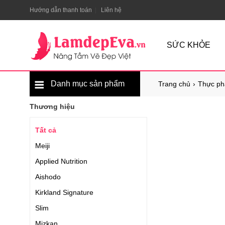
Hướng dẫn thanh toán
Liên hệ
SỨC KHỎE
Danh mục sản phẩm
Trang chủ
Thực ph
Thương hiệu
Tất cả
Meiji
Applied Nutrition
Aishodo
Kirkland Signature
Slim
Mizkan