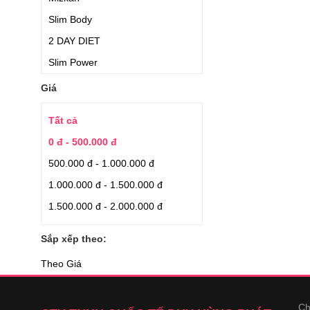
Slim Body
2 DAY DIET
Slim Power
Orihiro
Giá
Nhập từ Nhật
Tất cả
Fatblaster
0 đ - 500.000 đ
Nutiva
500.000 đ - 1.000.000 đ
Creative Bioscience
1.000.000 đ - 1.500.000 đ
Rohto
1.500.000 đ - 2.000.000 đ
Relumins
Swisse
Sắp xếp theo:
Kracie
Theo Giá
Kobayashi
DHC
Ch