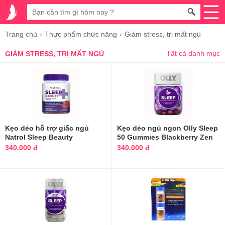
Trang chủ
Thực phẩm chức năng
Giảm stress, trị mất ngủ
Tất cả danh mục
GIẢM STRESS, TRỊ MẤT NGỦ
Kẹo dẻo hỗ trợ giấc ngủ
Kẹo dẻo ngủ ngon Olly Sleep
Natrol Sleep Beauty
50 Gummies Blackberry Zen
Melatonin Biotin Vitamin E
340.000 đ
340.000 đ
Gummies của Mỹ