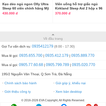
Kẹo dẻo ngủ ngon Olly Ultra
Viên uống hỗ trợ giấc ngủ
Sleep 60 viên chính hãng Mỹ
Kirkland Sleep Aid 2 hộp x 96
viên
430.000 đ
370.000 đ
Về đầu trang
0935412179
Gọi Tư vấn dịch vụ:
(8:00 - 17:30)
0935.655.700
0935.412.179
0935.889.770
Mua lẻ gọi:
|
|
0905.77.60.68
0905.799.789
0935.020.770
Mua sỉ gọi:
|
|
195/2 Nguyễn Văn Thoại, Q.Sơn Trà, Đà Nẵng
Chính sách bảo hành
Gửi góp ý, khiếu nại
●
●
Giới thiệu công ty
Xem bản desktop
●
●
© 2016-2026 EVA Copyright, All Rights Reserved.