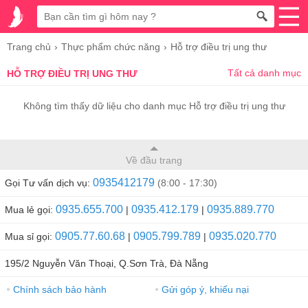
Trang chủ
Thực phẩm chức năng
Hỗ trợ điều trị ung thư
Tất cả danh mục
HỖ TRỢ ĐIỀU TRỊ UNG THƯ
Không tìm thấy dữ liệu cho danh mục Hỗ trợ điều trị ung thư
Về đầu trang
0935412179
Gọi Tư vấn dịch vụ:
(8:00 - 17:30)
0935.655.700
0935.412.179
0935.889.770
Mua lẻ gọi:
|
|
0905.77.60.68
0905.799.789
0935.020.770
Mua sỉ gọi:
|
|
195/2 Nguyễn Văn Thoại, Q.Sơn Trà, Đà Nẵng
Chính sách bảo hành
Gửi góp ý, khiếu nại
●
●