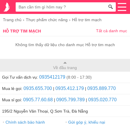
Trang chủ
Thực phẩm chức năng
Hỗ trợ tim mạch
Tất cả danh mục
HỖ TRỢ TIM MẠCH
Không tìm thấy dữ liệu cho danh mục Hỗ trợ tim mạch
Về đầu trang
0935412179
Gọi Tư vấn dịch vụ:
(8:00 - 17:30)
0935.655.700
0935.412.179
0935.889.770
Mua lẻ gọi:
|
|
0905.77.60.68
0905.799.789
0935.020.770
Mua sỉ gọi:
|
|
195/2 Nguyễn Văn Thoại, Q.Sơn Trà, Đà Nẵng
Chính sách bảo hành
Gửi góp ý, khiếu nại
●
●