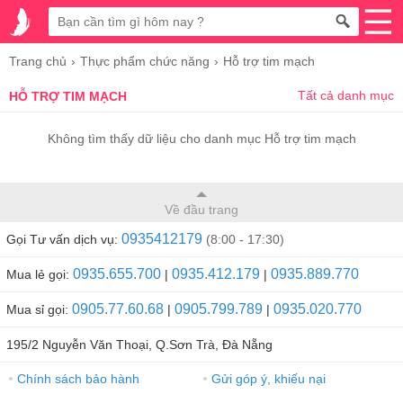
Trang chủ
Thực phẩm chức năng
Hỗ trợ tim mạch
Tất cả danh mục
HỖ TRỢ TIM MẠCH
Không tìm thấy dữ liệu cho danh mục Hỗ trợ tim mạch
Về đầu trang
0935412179
Gọi Tư vấn dịch vụ:
(8:00 - 17:30)
0935.655.700
0935.412.179
0935.889.770
Mua lẻ gọi:
|
|
0905.77.60.68
0905.799.789
0935.020.770
Mua sỉ gọi:
|
|
195/2 Nguyễn Văn Thoại, Q.Sơn Trà, Đà Nẵng
Chính sách bảo hành
Gửi góp ý, khiếu nại
●
●