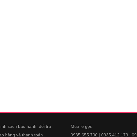
ính sách bảo hành, đổi trả
Mua lẻ gọi:
ao hàng và thanh toán
0935.655.700 | 0935.412.179 | 0