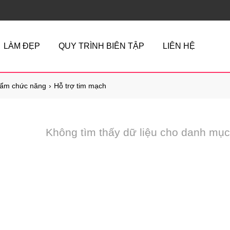
LÀM ĐẸP
QUY TRÌNH BIÊN TẬP
LIÊN HỆ
ẩm chức năng
Hỗ trợ tim mạch
Không tìm thấy dữ liệu cho danh mục