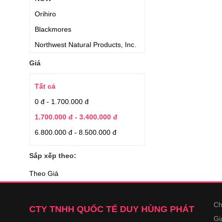
Orihiro
Blackmores
Northwest Natural Products, Inc.
Kwang Dong Pharmaceutical
Giá
Nature Made
Tất cả
Puritan’s Pride
0 đ - 1.700.000 đ
Nutiva
1.700.000 đ - 3.400.000 đ
Puritans Pride
6.800.000 đ - 8.500.000 đ
Natrol
Suiskin
Sắp xếp theo:
Trunature
Theo Giá
Pure Alaska
Healthy Care
Ch
CTY TNHH QUỐC TẾ DUY HÙNG PHÁT
Vitatree
Gi