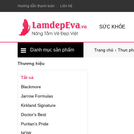
Hướng dẫn thanh toán
Liên hệ
SỨC KHỎE
Danh mục sản phẩm
Trang chủ
Thực ph
Thương hiệu
Tất cả
Blackmore
Jarrow Formulas
Kirkland Signature
Doctor's Best
Puritan's Pride
NOW