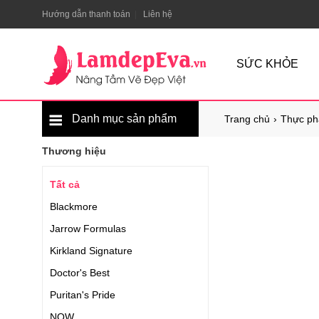
Hướng dẫn thanh toán
Liên hệ
SỨC KHỎE
Danh mục sản phẩm
Trang chủ
Thực ph
Thương hiệu
Tất cả
Blackmore
Jarrow Formulas
Kirkland Signature
Doctor's Best
Puritan's Pride
NOW