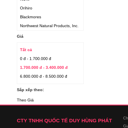
Orihiro
Blackmores
Northwest Natural Products, Inc.
Kwang Dong Pharmaceutical
Giá
Nature Made
Tất cả
Puritan’s Pride
0 đ - 1.700.000 đ
Nutiva
1.700.000 đ - 3.400.000 đ
Puritans Pride
6.800.000 đ - 8.500.000 đ
Natrol
Suiskin
Sắp xếp theo:
Trunature
Theo Giá
Pure Alaska
Healthy Care
Ch
CTY TNHH QUỐC TẾ DUY HÙNG PHÁT
Vitatree
Gi