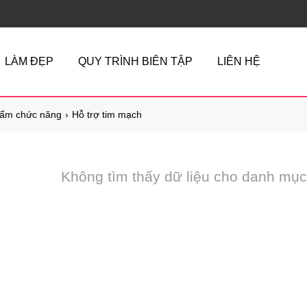
LÀM ĐẸP
QUY TRÌNH BIÊN TẬP
LIÊN HỆ
ẩm chức năng
Hỗ trợ tim mạch
Không tìm thấy dữ liệu cho danh mục