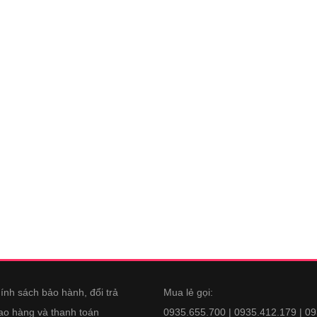
ính sách bảo hành, đổi trả
Mua lẻ gọi:
ao hàng và thanh toán
0935.655.700 | 0935.412.179 | 0