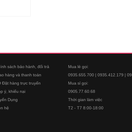
ính sách bảo hành, đổi trả
Mua lẻ gọi:
ao hàng và thanh toán
0935.655.700 | 0935.412.179 | 0
 Đặt hàng trực truyến
Mua sỉ gọi:
p ý, khiếu nại
0905.77.60.68
yển Dụng
Thời gian làm việc
ên hệ
T2 - T7 8:00-18:00