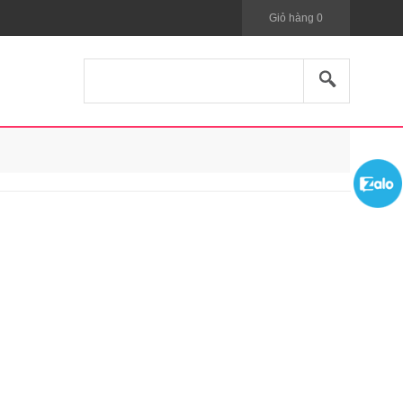
Giỏ hàng
0