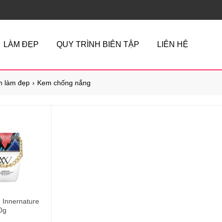
LÀM ĐẸP
QUY TRÌNH BIÊN TẬP
LIÊN HỆ
 làm đẹp
Kem chống nắng
Innernature
0g