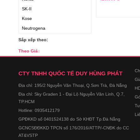
SK-II
Kose
Neutrogena
Omi Menturm
Sắp xếp theo:
KAO
Theo Giá
↓
Cell Fusion C
Nature Republic
Ch
CTY TNHH QUỐC TẾ DUY HÙNG PHÁT
FINE
Gi
Địa chỉ: 195/2 Nguyễn Văn Thoại, Q.Sơn Trà, Đà Nẵng
Avene
HD
Địa chỉ: Sky Graden 1 - Đại Lộ Nguyễn Văn Linh, Q.7,
Bioderma
Gó
TP.HCM
BE-MAX
Tu
Hotline: 0935412179
Li
Clarins
GPĐKKD số 0401524138 do Sở KHĐT Tp.Đà Nẵng
Vichy
GCNCSĐĐKKD TPCN số 176/2016/ATTP/-CNĐK do CC
La Roche Posay
AT&VSTP