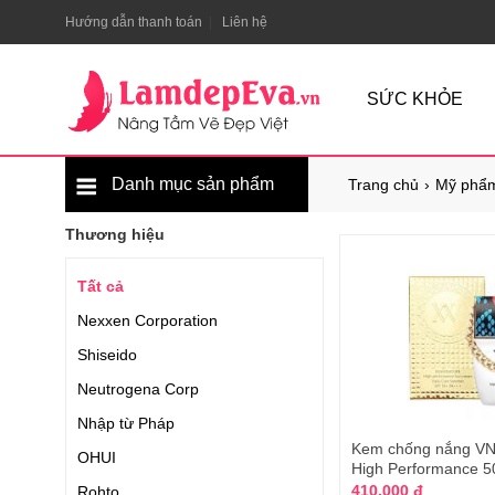
Hướng dẫn thanh toán
Liên hệ
SỨC KHỎE
Danh mục sản phẩm
Trang chủ
Mỹ phẩm
Thương hiệu
Tất cả
Nexxen Corporation
Shiseido
Neutrogena Corp
Nhập từ Pháp
Kem chống nắng VN 
OHUI
High Performance 5
410.000 đ
Rohto