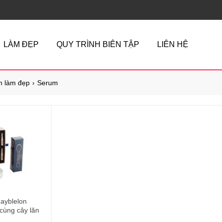
LÀM ĐẸP
QUY TRÌNH BIÊN TẬP
LIÊN HỆ
 làm đẹp
Serum
Rayblelon
cùng cây lăn