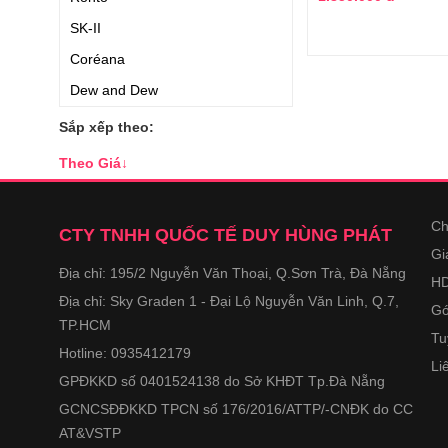
SK-II
Coréana
Dew and Dew
Neutrogena
Sắp xếp theo:
Bergamo
Theo Giá
↓
Suiskin
Chateau Rouge
Ch
CTY TNHH QUỐC TẾ DUY HÙNG PHÁT
Simple
Gi
Địa chỉ: 195/2 Nguyễn Văn Thoại, Q.Sơn Trà, Đà Nẵng
Kiehl
HD
Địa chỉ: Sky Graden 1 - Đại Lộ Nguyễn Văn Linh, Q.7,
Dior
Gó
TP.HCM
Costar
Tu
Hotline: 0935412179
Li
Fracora
GPĐKKD số 0401524138 do Sở KHĐT Tp.Đà Nẵng
Neocell
GCNCSĐĐKKD TPCN số 176/2016/ATTP/-CNĐK do CC
DHC
AT&VSTP