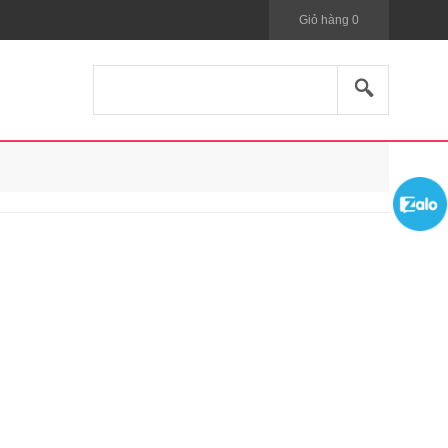
Giỏ hàng
0