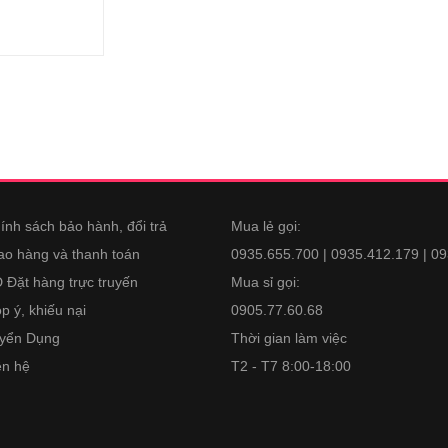
ính sách bảo hành, đổi trả
Mua lẻ gọi:
ao hàng và thanh toán
0935.655.700 | 0935.412.179 | 0
 Đặt hàng trực truyến
Mua sỉ gọi:
p ý, khiếu nại
0905.77.60.68
yển Dụng
Thời gian làm việc
ên hệ
T2 - T7 8:00-18:00