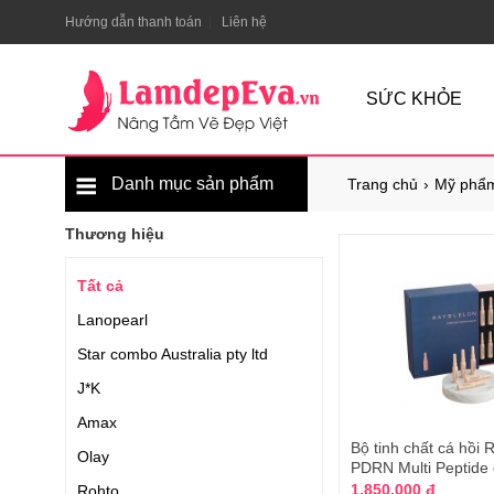
Hướng dẫn thanh toán
Liên hệ
SỨC KHỎE
Danh mục sản phẩm
Trang chủ
Mỹ phẩm
Thương hiệu
Tất cả
Lanopearl
Star combo Australia pty ltd
J*K
Amax
Bộ tinh chất cá hồi 
Olay
PDRN Multi Peptide 
1.850.000 đ
Rohto