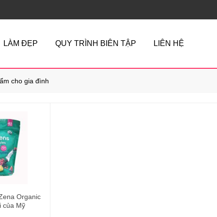
LÀM ĐẸP
QUY TRÌNH BIÊN TẬP
LIÊN HỆ
ẩm cho gia đình
 Zena Organic
i của Mỹ