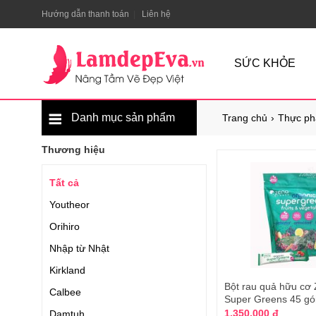
Hướng dẫn thanh toán
Liên hệ
SỨC KHỎE
Danh mục sản phẩm
Trang chủ
Thực ph
Thương hiệu
Tất cả
Youtheor
Orihiro
Nhập từ Nhật
Kirkland
Bột rau quả hữu cơ
Calbee
Super Greens 45 gó
1.350.000 đ
Damtuh