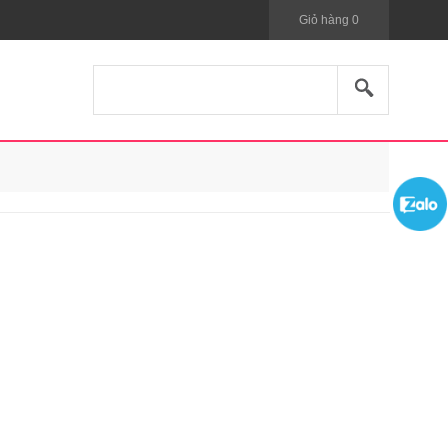
Giỏ hàng
0