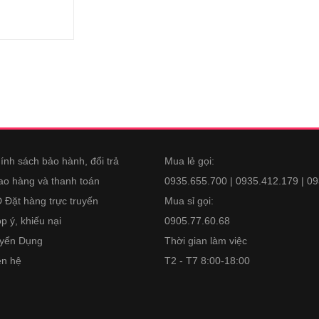
ính sách bảo hành, đổi trả
Mua lẻ gọi:
ao hàng và thanh toán
0935.655.700 | 0935.412.179 | 0
 Đặt hàng trực truyến
Mua sỉ gọi:
p ý, khiếu nại
0905.77.60.68
yển Dụng
Thời gian làm việc
ên hệ
T2 - T7 8:00-18:00