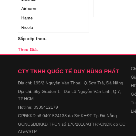
Airborne
Hame
Ricola
Libby's
Sắp xếp theo:
Entrust
Theo Giá
↓
Christian Lenart
Dooraewon
Ch
CTY TNHH QUỐC TẾ DUY HÙNG PHÁT
Splenda
Gi
Địa chỉ: 195/2 Nguyễn Văn Thoại, Q.Sơn Trà, Đà Nẵng
McCormick
HD
Địa chỉ: Sky Graden 1 - Đại Lộ Nguyễn Văn Linh, Q.7,
Nature's Garden
Gó
TP.HCM
Coles
Tu
Hotline: 0935412179
Li
Kewpie
GPĐKKD số 0401524138 do Sở KHĐT Tp.Đà Nẵng
Made in Nature
GCNCSĐĐKKD TPCN số 176/2016/ATTP/-CNĐK do CC
Go Go Squeez
AT&VSTP