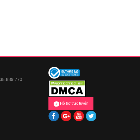
935.889.770
Hỗ trợ trực tuyến