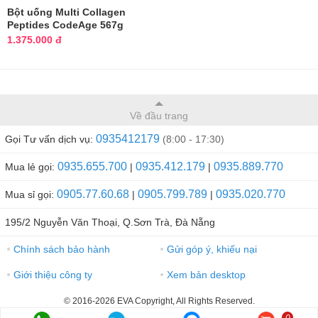
Bột uống Multi Collagen
Peptides CodeAge 567g
chính hãng Mỹ
1.375.000 đ
Về đầu trang
0935412179
Gọi Tư vấn dịch vụ:
(8:00 - 17:30)
0935.655.700
0935.412.179
0935.889.770
Mua lẻ gọi:
|
|
0905.77.60.68
0905.799.789
0935.020.770
Mua sỉ gọi:
|
|
195/2 Nguyễn Văn Thoại, Q.Sơn Trà, Đà Nẵng
Chính sách bảo hành
Gửi góp ý, khiếu nại
●
●
Giới thiệu công ty
Xem bản desktop
●
●
© 2016-2026 EVA Copyright, All Rights Reserved.