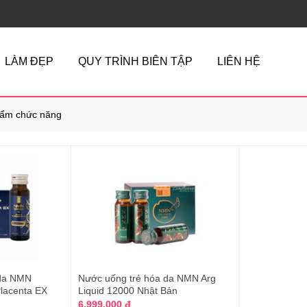
LÀM ĐẸP
QUY TRÌNH BIÊN TẬP
LIÊN HỆ
ẩm chức năng
 da NMN
Nước uống trẻ hóa da NMN Arg
Placenta EX
Liquid 12000 Nhật Bản
6.999.000 đ