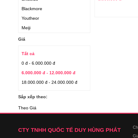
Blackmore
Youtheor
Meiji
Jarrow Formulas
Giá
Hanamai
Tất cả
Applied Nutrition
0 đ - 6.000.000 đ
Nature’s Bounty
6.000.000 đ - 12.000.000 đ
Auhealth
18.000.000 đ - 24.000.000 đ
Earthrise
Japan Algae
Sắp xếp theo:
Aishodo
Theo Giá
Quaker Oats
Kirkland Signature
Ch
CTY TNHH QUỐC TẾ DUY HÙNG PHÁT
YuHan.Co
Gi