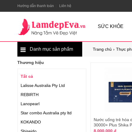
Hướng dẫn thanh toán
Liên hệ
SỨC KHỎE
Danh mục sản phẩm
Trang chủ
Thực ph
Thương hiệu
Tất cả
Lalisse Australia Pty Ltd
REBIRTH
Lanopearl
Star combo Australia pty ltd
Nước uống trẻ hóa
KOKANDO
30000+ Plus Shika 
8.000.000 đ
Shiseido