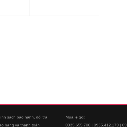
ính sách bảo hành, đổi trả
Mua lẻ gọi:
ao hàng và thanh toán
0935.655.700 | 0935.412.179 | 0