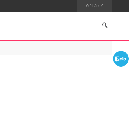
Giỏ hàng
0