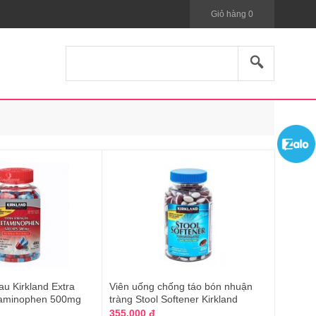
Giỏ hàng
0
u Kirkland Extra
Viên uống chống táo bón nhuận
taminophen 500mg
tràng Stool Softener Kirkland
355.000 đ