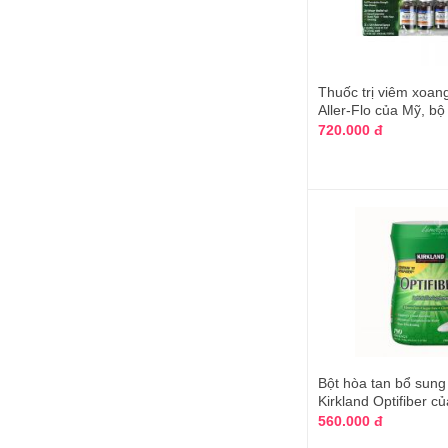
Doctor's Best
Schiff
Aussia Pharma
Thuốc trị viêm xoang
Puritan's Pride
Aller-Flo của Mỹ, bộ 
720.000 đ
Greenland
NOW
Joint Care
Wellesse
Slim
Mizkan
Slim Body
2 DAY DIET
Bột hòa tan bổ sung
Slim Power
Kirkland Optifiber c
Nutri-Rich
560.000 đ