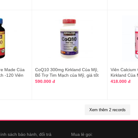
re Made Của
CoQ10 300mg Kirkland Của Mỹ,
Viên Calcium
ch -120 Viên
Bổ Trợ Tim Mạch của Mỹ, giá tốt
Kirkland Của 
590.000 đ
418.000 đ
Xem thêm 2 records
ính sách bảo hành, đổi trả
Mua lẻ gọi: