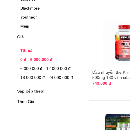
Blackmore
Youtheor
Meiji
Jarrow Formulas
Giá
Hanamai
Tất cả
Applied Nutrition
0 đ - 6.000.000 đ
Nature’s Bounty
6.000.000 đ - 12.000.000 đ
Auhealth
Dầu nhuyễn thể Krill 
18.000.000 đ - 24.000.000 đ
500mg 180 viên củ
Earthrise
749.000 đ
Japan Algae
Sắp xếp theo:
Aishodo
Theo Giá
Quaker Oats
Kirkland Signature
YuHan.Co