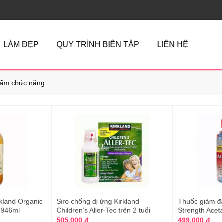
LÀM ĐẸP
QUY TRÌNH BIÊN TẬP
LIÊN HỆ
ẩm chức năng
kland Organic
Siro chống dị ứng Kirkland
Thuốc giảm đa
 946ml
Children’s Aller-Tec trên 2 tuổi
Strength Ace
505.000 đ
499.000 đ