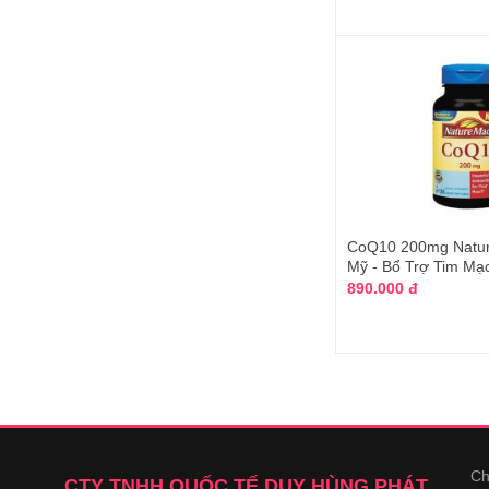
RidgeCrest Herbals
Country Life
M.D.Group
Ecs Nutrition Inc
Careline
Bayer
Orihiro
Blackmores
CoQ10 200mg Natu
Mỹ - Bổ Trợ Tim Mạ
Nhập nguyên hộp từ Nhật
890.000 đ
Northwest Natural Products, Inc.
Nhập từ Nhật
Pepto Bismol
Abbott
Kwang Dong Pharmaceutical
Hàn Quốc
Ch
CTY TNHH QUỐC TẾ DUY HÙNG PHÁT