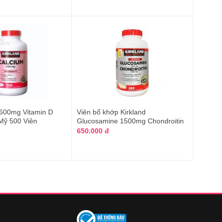
 600mg Vitamin D
Viên bổ khớp Kirkland
Mỹ 500 Viên
Glucosamine 1500mg Chondroitin
1200mg 280v
650.000 đ