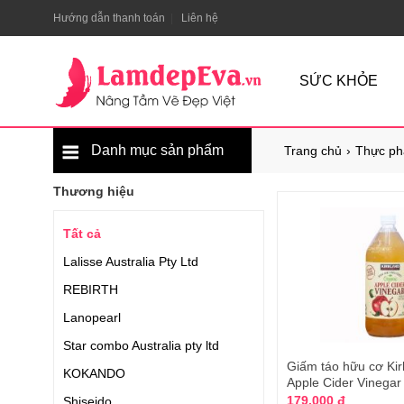
Hướng dẫn thanh toán
Liên hệ
SỨC KHỎE
Danh mục sản phẩm
Trang chủ
Thực ph
Thương hiệu
Tất cả
Lalisse Australia Pty Ltd
REBIRTH
Lanopearl
Star combo Australia pty ltd
Giấm táo hữu cơ Kir
KOKANDO
Apple Cider Vinegar
179.000 đ
Shiseido