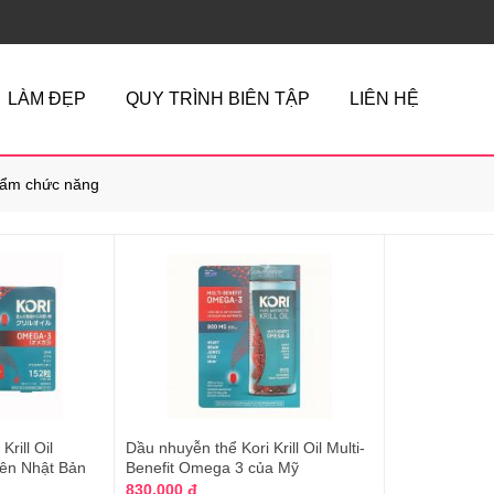
LÀM ĐẸP
QUY TRÌNH BIÊN TẬP
LIÊN HỆ
ẩm chức năng
rill Oil
Dầu nhuyễn thể Kori Krill Oil Multi-
ên Nhật Bản
Benefit Omega 3 của Mỹ
830.000 đ