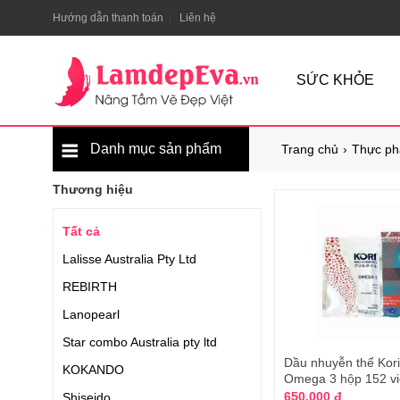
Hướng dẫn thanh toán
Liên hệ
SỨC KHỎE
Danh mục sản phẩm
Trang chủ
Thực ph
Thương hiệu
Tất cả
Lalisse Australia Pty Ltd
REBIRTH
Lanopearl
Star combo Australia pty ltd
Dầu nhuyễn thể Kori K
KOKANDO
Omega 3 hộp 152 vi
650.000 đ
Shiseido