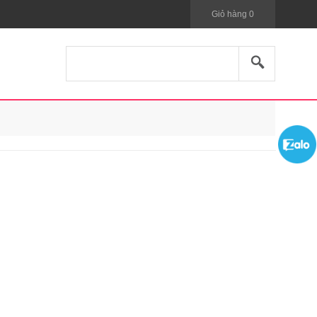
Giỏ hàng
0