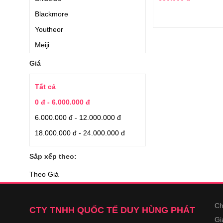
Blackmore
Youtheor
Meiji
Jarrow Formulas
Giá
Hanamai
Tất cả
Applied Nutrition
0 đ - 6.000.000 đ
Nature’s Bounty
6.000.000 đ - 12.000.000 đ
Auhealth
18.000.000 đ - 24.000.000 đ
Earthrise
Japan Algae
Sắp xếp theo:
Aishodo
Theo Giá
Quaker Oats
Kirkland Signature
Ch
CTY TNHH QUỐC TẾ DUY HÙNG PHÁT
YuHan.Co
Gi