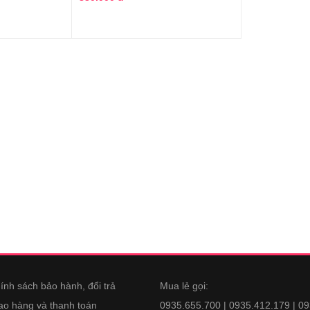
ính sách bảo hành, đổi trả
Mua lẻ gọi:
ao hàng và thanh toán
0935.655.700 | 0935.412.179 | 0