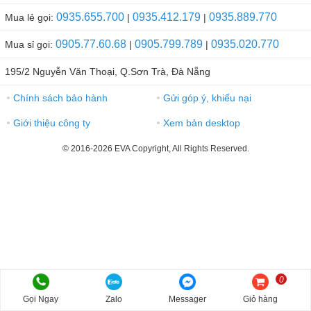
0935.655.700
0935.412.179
0935.889.770
Mua lẻ gọi:
|
|
0905.77.60.68
0905.799.789
0935.020.770
Mua sỉ gọi:
|
|
195/2 Nguyễn Văn Thoại, Q.Sơn Trà, Đà Nẵng
Chính sách bảo hành
Gửi góp ý, khiếu nại
●
●
Giới thiệu công ty
Xem bản desktop
●
●
© 2016-2026 EVA Copyright, All Rights Reserved.
0
Gọi Ngay
Zalo
Messager
Giỏ hàng