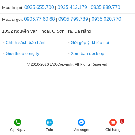
0935.655.700
0935.412.179
0935.889.770
Mua lẻ gọi:
|
|
0905.77.60.68
0905.799.789
0935.020.770
Mua sỉ gọi:
|
|
195/2 Nguyễn Văn Thoại, Q.Sơn Trà, Đà Nẵng
Chính sách bảo hành
Gửi góp ý, khiếu nại
●
●
Giới thiệu công ty
Xem bản desktop
●
●
© 2016-2026 EVA Copyright, All Rights Reserved.
0
Gọi Ngay
Zalo
Messager
Giỏ hàng