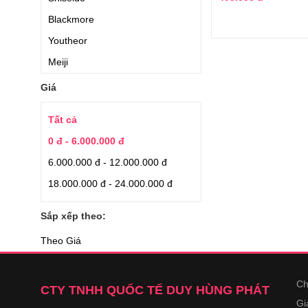
Blackmore
Youtheor
Meiji
Jarrow Formulas
Giá
Hanamai
Tất cả
Applied Nutrition
0 đ - 6.000.000 đ
Nature’s Bounty
6.000.000 đ - 12.000.000 đ
Auhealth
18.000.000 đ - 24.000.000 đ
Earthrise
Japan Algae
Sắp xếp theo:
Aishodo
Theo Giá
Quaker Oats
Kirkland Signature
Ch
CTY TNHH QUỐC TẾ DUY HÙNG PHÁT
YuHan.Co
Gi