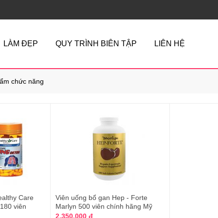
LÀM ĐẸP
QUY TRÌNH BIÊN TẬP
LIÊN HỆ
ẩm chức năng
ealthy Care
Viên uống bổ gan Hep - Forte
 180 viên
Marlyn 500 viên chính hãng Mỹ
2.350.000 đ