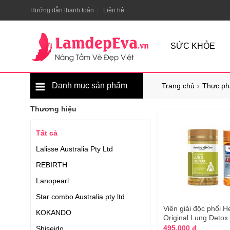
Hướng dẫn thanh toán
Liên hệ
SỨC KHỎE
Danh mục sản phẩm
Trang chủ
Thực ph
Thương hiệu
Tất cả
Lalisse Australia Pty Ltd
REBIRTH
Lanopearl
Star combo Australia pty ltd
Viên giải độc phổi H
KOKANDO
Original Lung Detox
495.000 đ
Shiseido