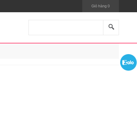
Giỏ hàng
0