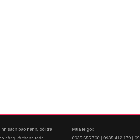
ính sách bảo hành, đổi trả
Mua lẻ gọi:
ao hàng và thanh toán
0935.655.700 | 0935.412.179 | 0