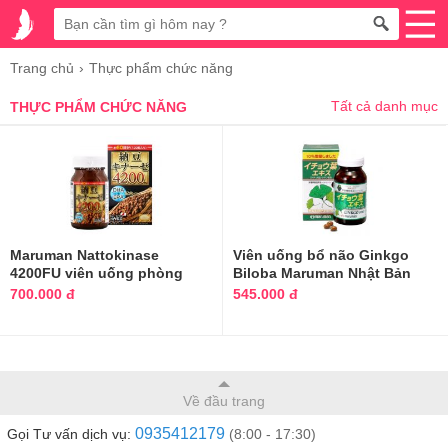
Trang chủ
Thực phẩm chức năng
Tất cả danh mục
THỰC PHẨM CHỨC NĂNG
Maruman Nattokinase
Viên uống bổ não Ginkgo
4200FU viên uống phòng
Biloba Maruman Nhật Bản
ngừa tai biến
100 viên
700.000 đ
545.000 đ
Về đầu trang
0935412179
Gọi Tư vấn dịch vụ:
(8:00 - 17:30)