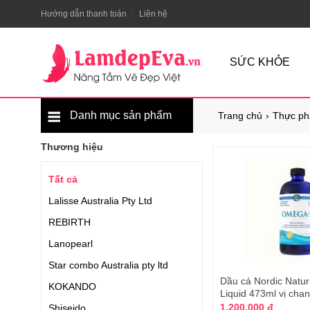
Hướng dẫn thanh toán
Liên hệ
SỨC KHỎE
Danh mục sản phẩm
Trang chủ
Thực ph
Thương hiệu
Tất cả
Lalisse Australia Pty Ltd
REBIRTH
Lanopearl
Star combo Australia pty ltd
Dầu cá Nordic Natu
KOKANDO
Liquid 473ml vị cha
1.200.000 đ
Shiseido