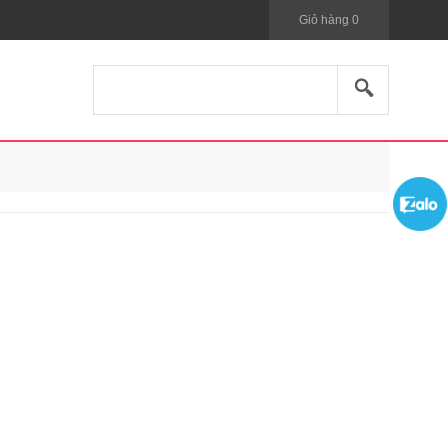
Giỏ hàng
0