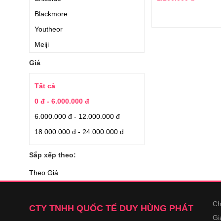
Blackmore
Youtheor
Meiji
Jarrow Formulas
Giá
Hanamai
Tất cả
Applied Nutrition
0 đ - 6.000.000 đ
Nature’s Bounty
6.000.000 đ - 12.000.000 đ
Auhealth
18.000.000 đ - 24.000.000 đ
Earthrise
Japan Algae
Sắp xếp theo:
Aishodo
Theo Giá
Quaker Oats
Kirkland Signature
Ch
CTY TNHH QUỐC TẾ DUY HÙNG PHÁT
YuHan.Co
Gi