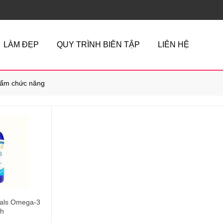
LÀM ĐẸP
QUY TRÌNH BIÊN TẬP
LIÊN HỆ
ẩm chức năng
rals Omega-3
nh