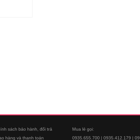
ính sách bảo hành, đổi trả
Mua lẻ gọi:
ao hàng và thanh toán
0935.655.700 | 0935.412.179 | 0