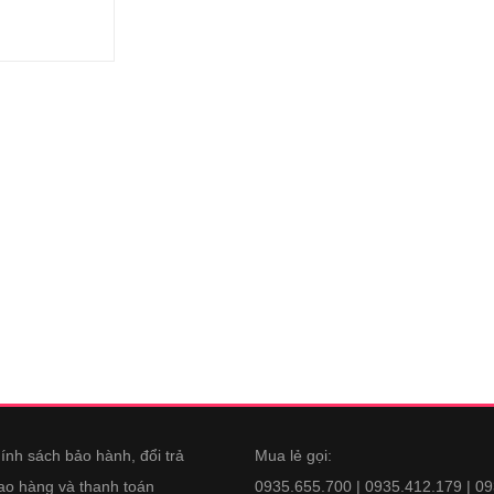
ính sách bảo hành, đổi trả
Mua lẻ gọi:
ao hàng và thanh toán
0935.655.700 | 0935.412.179 | 0