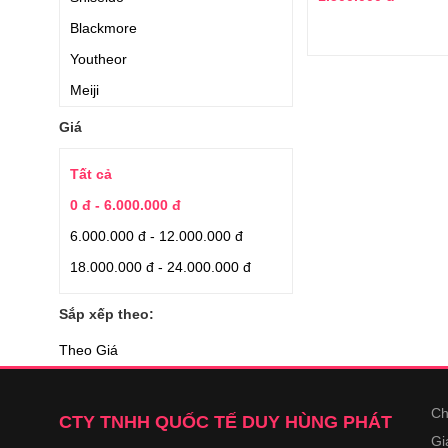
Blackmore
Youtheor
Meiji
Jarrow Formulas
Giá
Hanamai
Tất cả
Applied Nutrition
0 đ - 6.000.000 đ
Nature’s Bounty
6.000.000 đ - 12.000.000 đ
Auhealth
18.000.000 đ - 24.000.000 đ
Earthrise
Japan Algae
Sắp xếp theo:
Aishodo
Theo Giá
Quaker Oats
Kirkland Signature
Ch
CTY TNHH QUỐC TẾ DUY HÙNG PHÁT
YuHan.Co
Gi