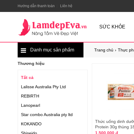
Hướng dẫn thanh toán
Liên hệ
SỨC KHỎE
Danh mục sản phẩm
Trang chủ
Thực ph
Thương hiệu
Tất cả
Lalisse Australia Pty Ltd
REBIRTH
Lanopearl
Star combo Australia pty ltd
Thức uống dinh dưỡ
KOKANDO
Protein 30g thùng 1
1.500.000 đ
Shiseido