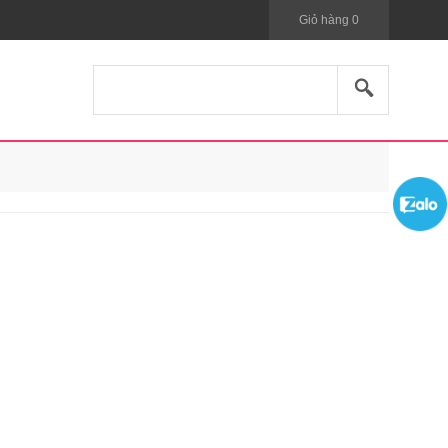
Giỏ hàng
0