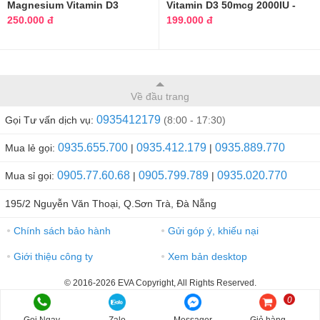
Magnesium Vitamin D3
Vitamin D3 50mcg 2000IU -
Puritan's Pride
Hộp 100 viên
250.000 đ
199.000 đ
Về đầu trang
0935412179
Gọi Tư vấn dịch vụ:
(8:00 - 17:30)
0935.655.700
0935.412.179
0935.889.770
Mua lẻ gọi:
|
|
0905.77.60.68
0905.799.789
0935.020.770
Mua sỉ gọi:
|
|
195/2 Nguyễn Văn Thoại, Q.Sơn Trà, Đà Nẵng
Chính sách bảo hành
Gửi góp ý, khiếu nại
●
●
Giới thiệu công ty
Xem bản desktop
●
●
© 2016-2026 EVA Copyright, All Rights Reserved.
0