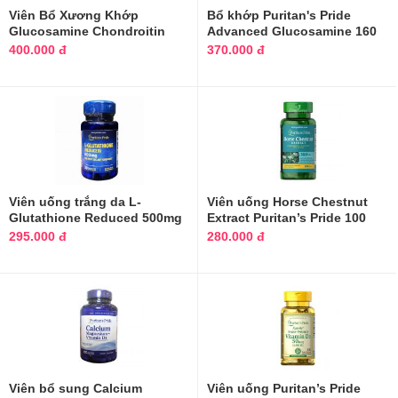
Viên Bổ Xương Khớp
Bổ khớp Puritan's Pride
Glucosamine Chondroitin
Advanced Glucosamine 160
MSM Puritan's Mỹ 120 viên
viên của Mỹ
400.000 đ
370.000 đ
Viên uống trắng da L-
Viên uống Horse Chestnut
Glutathione Reduced 500mg
Extract Puritan’s Pride 100
của Mỹ 30 viên
viên
295.000 đ
280.000 đ
Viên bổ sung Calcium
Viên uống Puritan’s Pride