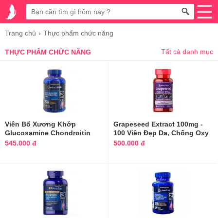
Trang chủ
Thực phẩm chức năng
Tất cả danh mục
THỰC PHẨM CHỨC NĂNG
Viên Bổ Xương Khớp
Grapeseed Extract 100mg -
Glucosamine Chondroitin
100 Viên Đẹp Da, Chống Oxy
MSM Puritan's Mỹ 240 viên
Hóa
545.000 đ
500.000 đ