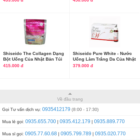
499.000 đ
450.000 đ
Shiseido The Collagen Dạng
Shiseido Pure White - Nước
Bột Uống Của Nhật Bản Túi
Uống Làm Trắng Da Của Nhật
126g
Bản
415.000 đ
379.000 đ
Về đầu trang
0935412179
Gọi Tư vấn dịch vụ:
(8:00 - 17:30)
0935.655.700
0935.412.179
0935.889.770
Mua lẻ gọi:
|
|
0905.77.60.68
0905.799.789
0935.020.770
Mua sỉ gọi:
|
|