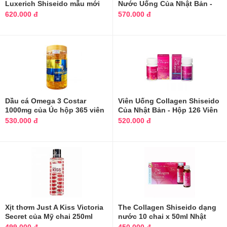
Luxerich Shiseido mẫu mới
Nước Uống Của Nhật Bản -
của Nhật Bản
Hộp 10 Lọ*50ml
620.000 đ
570.000 đ
Dầu cá Omega 3 Costar
Viên Uống Collagen Shiseido
1000mg của Úc hộp 365 viên
Của Nhật Bản - Hộp 126 Viên
chính hãng
530.000 đ
520.000 đ
Xịt thơm Just A Kiss Victoria
The Collagen Shiseido dạng
Secret của Mỹ chai 250ml
nước 10 chai x 50ml Nhật
Bản