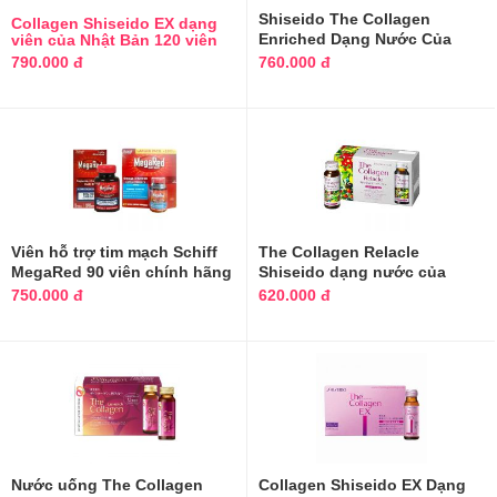
Shiseido The Collagen
Collagen Shiseido EX dạng
Enriched Dạng Nước Của
viên của Nhật Bản 120 viên
Nhật Bản
790.000 đ
760.000 đ
Viên hỗ trợ tim mạch Schiff
The Collagen Relacle
MegaRed 90 viên chính hãng
Shiseido dạng nước của
Mỹ
Nhật Bản
750.000 đ
620.000 đ
Nước uống The Collagen
Collagen Shiseido EX Dạng