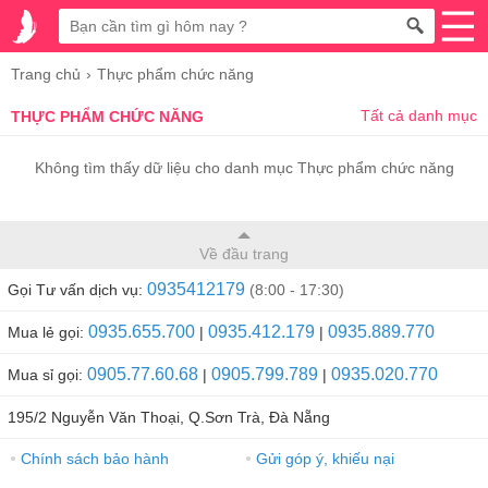
Trang chủ
Thực phẩm chức năng
Tất cả danh mục
THỰC PHẨM CHỨC NĂNG
Không tìm thấy dữ liệu cho danh mục Thực phẩm chức năng
Về đầu trang
0935412179
Gọi Tư vấn dịch vụ:
(8:00 - 17:30)
0935.655.700
0935.412.179
0935.889.770
Mua lẻ gọi:
|
|
0905.77.60.68
0905.799.789
0935.020.770
Mua sỉ gọi:
|
|
195/2 Nguyễn Văn Thoại, Q.Sơn Trà, Đà Nẵng
Chính sách bảo hành
Gửi góp ý, khiếu nại
●
●