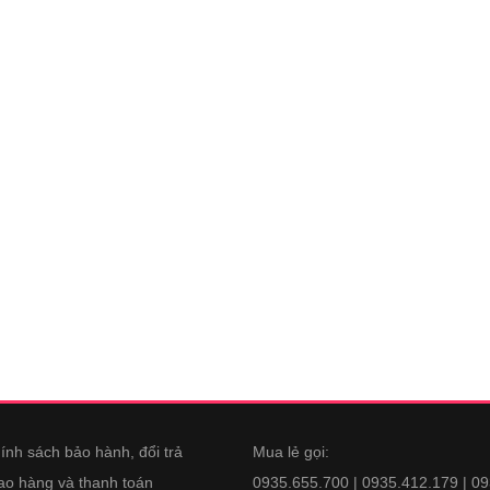
ính sách bảo hành, đổi trả
Mua lẻ gọi:
ao hàng và thanh toán
0935.655.700 | 0935.412.179 | 0