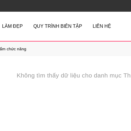
LÀM ĐẸP
QUY TRÌNH BIÊN TẬP
LIÊN HỆ
ẩm chức năng
Không tìm thấy dữ liệu cho danh mục 