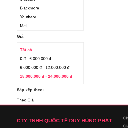
Blackmore
Youtheor
Meiji
Jarrow Formulas
Giá
Hanamai
Tất cả
Applied Nutrition
0 đ - 6.000.000 đ
Nature’s Bounty
6.000.000 đ - 12.000.000 đ
Auhealth
18.000.000 đ - 24.000.000 đ
Earthrise
Japan Algae
Sắp xếp theo:
Aishodo
Theo Giá
Quaker Oats
Kirkland Signature
Ch
CTY TNHH QUỐC TẾ DUY HÙNG PHÁT
YuHan.Co
Gi