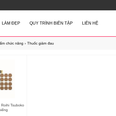
LÀM ĐẸP
QUY TRÌNH BIÊN TẬP
LIÊN HỆ
ẩm chức năng
Thuốc giảm đau
 Roihi Tsuboko
miếng