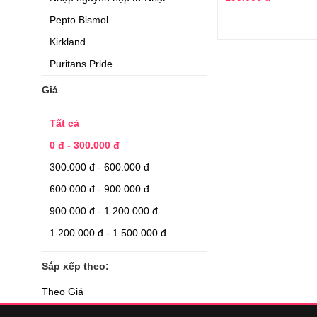
Pepto Bismol
Kirkland
Puritans Pride
Vicks Baby Son
Giá
Eisai
Tất cả
Trunature
0 đ - 300.000 đ
Advil
300.000 đ - 600.000 đ
Kracie
600.000 đ - 900.000 đ
Members Mark
900.000 đ - 1.200.000 đ
Hisamitsu
1.200.000 đ - 1.500.000 đ
Kowa
FINE
Sắp xếp theo:
Sato
Theo Giá
Itoh