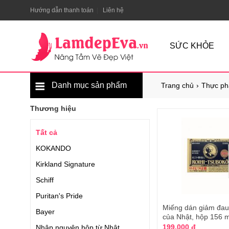
Hướng dẫn thanh toán
Liên hệ
SỨC KHỎE
Danh mục sản phẩm
Trang chủ
Thực ph
Thương hiệu
Tất cả
KOKANDO
Kirkland Signature
Schiff
Puritan's Pride
Miếng dán giảm đau
Bayer
của Nhật, hộp 156 
199.000 đ
Nhập nguyên hộp từ Nhật