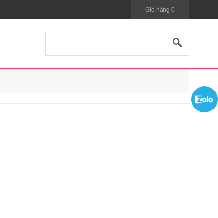
Giỏ hàng
0