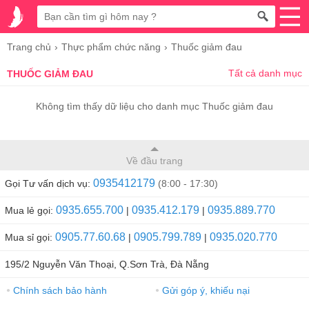
Trang chủ
Thực phẩm chức năng
Thuốc giảm đau
Tất cả danh mục
THUỐC GIẢM ĐAU
Không tìm thấy dữ liệu cho danh mục Thuốc giảm đau
Về đầu trang
0935412179
Gọi Tư vấn dịch vụ:
(8:00 - 17:30)
0935.655.700
0935.412.179
0935.889.770
Mua lẻ gọi:
|
|
0905.77.60.68
0905.799.789
0935.020.770
Mua sỉ gọi:
|
|
195/2 Nguyễn Văn Thoại, Q.Sơn Trà, Đà Nẵng
Chính sách bảo hành
Gửi góp ý, khiếu nại
●
●