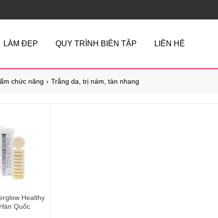
LÀM ĐẸP
QUY TRÌNH BIÊN TẬP
LIÊN HỆ
ẩm chức năng
Trắng da, trị nám, tàn nhang
ferglow Healthy
n Hàn Quốc