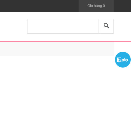
Giỏ hàng
0