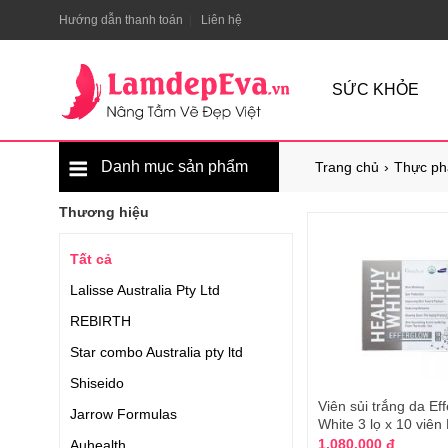
Hướng dẫn thanh toán
Liên hệ
SỨC KHỎE
Danh mục sản phẩm
Trang chủ
Thực ph
Thương hiệu
Tất cả
Lalisse Australia Pty Ltd
REBIRTH
Star combo Australia pty ltd
Shiseido
Viên sủi trắng da Ef
Jarrow Formulas
White 3 lọ x 10 viê
1.080.000 đ
Auhealth