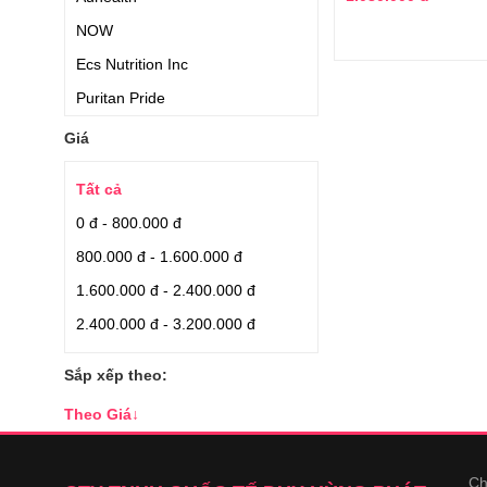
NOW
Ecs Nutrition Inc
Puritan Pride
Daiichi Sankyo Pharmaceutical
Giá
Transino
Tất cả
Relumins
0 đ - 800.000 đ
Costar
800.000 đ - 1.600.000 đ
Mosbeau
1.600.000 đ - 2.400.000 đ
Tsuruhara
2.400.000 đ - 3.200.000 đ
Kyowa
Angel's Liquid
Sắp xếp theo:
Daiichi Sanyo
Theo Giá
↓
Daiichisankyo
Takeda
Ch