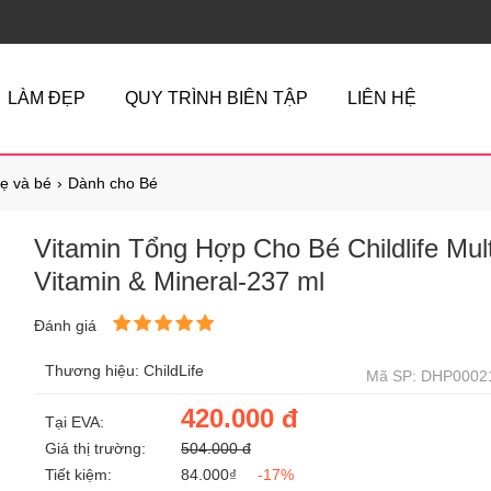
LÀM ĐẸP
QUY TRÌNH BIÊN TẬP
LIÊN HỆ
ẹ và bé
Dành cho Bé
Vitamin Tổng Hợp Cho Bé Childlife Mult
Vitamin & Mineral-237 ml
Đánh giá
Thương hiệu: ChildLife
Mã SP: DHP0002
420.000 đ
Tại EVA:
Giá thị trường:
504.000 đ
Tiết kiệm:
84.000₫
-17%