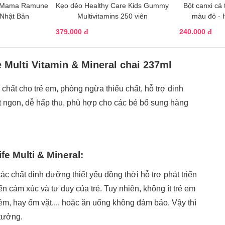
ăn Mama Ramune
Kẹo dẻo Healthy Care Kids Gummy
Bột canxi cá
 Nhật Bản
Multivitamins 250 viên
màu đỏ - 
379.000 đ
240.000 đ
e Multi Vitamin & Mineral chai 237ml
chất cho trẻ em, phòng ngừa thiếu chất, hỗ trợ dinh
t ngon, dễ hấp thu, phù hợp cho các bé bổ sung hàng
fe Multi & Mineral
:
ác chất dinh dưỡng thiết yếu đồng thời hỗ trợ phát triển
n cảm xúc và tư duy của trẻ. Tuy nhiên, không ít trẻ em
kém, hay ốm vặt.... hoặc ăn uống không đảm bảo. Vậy thì
 tưởng.