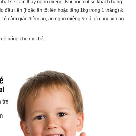
ít nhất sẽ cảm thấy ngon miệng. Khi hỏi một số khách hàng
lọ đầu tiên (hoặc ăn tốt lên hoặc tăng 1kg trong 1 tháng) &
tục có cảm giác thèm ăn, ăn ngon miệng & cái gì cũng xin ăn
, dễ uống cho mọi bé.