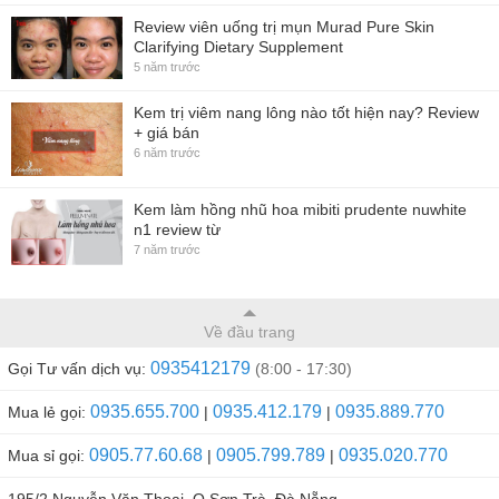
Review viên uống trị mụn Murad Pure Skin
Clarifying Dietary Supplement
5 năm trước
Kem trị viêm nang lông nào tốt hiện nay? Review
+ giá bán
6 năm trước
Kem làm hồng nhũ hoa mibiti prudente nuwhite
n1 review từ
7 năm trước
Về đầu trang
0935412179
Gọi Tư vấn dịch vụ:
(8:00 - 17:30)
0935.655.700
0935.412.179
0935.889.770
Mua lẻ gọi:
|
|
0905.77.60.68
0905.799.789
0935.020.770
Mua sỉ gọi:
|
|
195/2 Nguyễn Văn Thoại, Q.Sơn Trà, Đà Nẵng