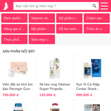
Dinh dưỡng thiên nhiên
Vitamin và khoáng chất
Mỹ phẩm làm đẹp
Chăm sóc Mẹ và bé
Hàng gia dụng
Mỹ phẩm SK-II
Hỗ trợ sinh lý và hiếm muộn
Thức ăn chó mèo
Thực phẩm chức năng
Sữa ong chúa
SẢN PHẨM NỔI BẬT
Viên đặt se khít âm
Xịt keo ong Vitatree
Sụn Vi Cá Mập
đạo Revirgin Gung
Super Propolis
Costar Shark
Bqcell mẫu mới
30ml mẫu mới của
Cartilage 750mg
750.000 đ
135.000 đ
599.000 đ
nhất
Úc
365 Viên