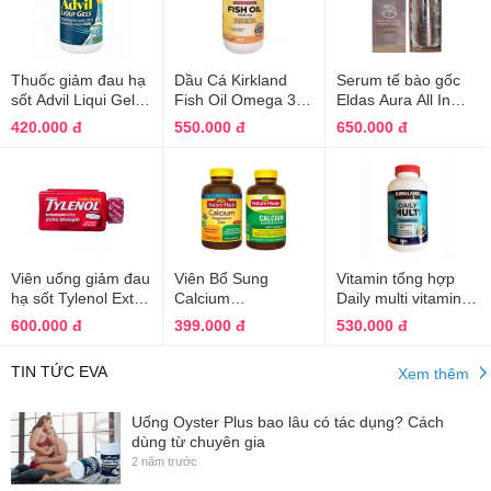
Thuốc giảm đau hạ
Dầu Cá Kirkland
Serum tế bào gốc
sốt Advil Liqui Gel
Fish Oil Omega 3 -
Eldas Aura All In
Minis 200mg viên
Bổ Mắt, Tốt Tim
One mẫu mới 4 in 1
420.000 đ
550.000 đ
650.000 đ
nhỏ
Mạch 400 Viên
Viên uống giảm đau
Viên Bổ Sung
Vitamin tổng hợp
hạ sốt Tylenol Extra
Calcium
Daily multi vitamin &
Strength 500mg
Magnesium Zinc
mineral Kirkland
600.000 đ
399.000 đ
530.000 đ
With D3 của Nature
500 viên của Mỹ
Made
TIN TỨC EVA
Xem thêm
Uống Oyster Plus bao lâu có tác dụng? Cách
dùng từ chuyên gia
2 năm trước