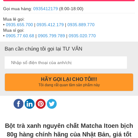
Gọi mua hàng:
0935412179
(8:00-18:00)
Mua lẻ gọi:
•
0935.655.700
|
0935.412.179
|
0935.889.770
Mua sỉ gọi:
•
0905.77.60.68
|
0905.799.789
|
0935.020.770
Bạn cần chúng tôi gọi lại TƯ VẤN
HÃY GỌI LẠI CHO TÔI!!!
Tôi đang rất quan tâm sản phẩm này
Bột trà xanh nguyên chất Matcha Itoen bịch
80g hàng chính hãng của Nhật Bản, giá tốt