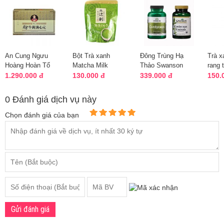
An Cung Ngưu
Bột Trà xanh
Đông Trùng Hạ
Trà x
Hoàng Hoàn Tổ
Matcha Milk
Thảo Swanson
rang t
Kén Hộp Màu Vàng
nguyên chất 200g
Cordyceps mẫu
200g 
1.290.000 đ
130.000 đ
339.000 đ
150.
- Xuất Xứ Hàn
của Nhật Bản
mới 120 viên Mỹ
Qu...
0 Đánh giá dịch vụ này
Chọn đánh giá của bạn
Gửi đánh giá