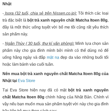
Nhật
-
Isora (32 tuổi, chia sẻ trên Nissen.co.jp):
Tôi thích các loại
trà đặc biệt là
bột trà xanh nguyên chất Matcha Itoen 80g
,
đây là một thức uống tuyệt vời bố mẹ tôi cũng rất yêu thích
sản phẩm này.
-
Ngân Thùy ( 30 tuổi, thư kí văn phòng):
Mình lựa chọn sản
phẩm này cho gia đình mình bởi mình có thể dùng nó để
uống hằng ngày và đắp
mặt nạ
đẹp da vào những buổi tối
hoặc làm bánh vào cuối tuần.
Nên mua bột trà xanh nguyên chất Matcha Itoen 80g của
Nhật tại
Eva Store
Tại Eva Store hiện nay đã có mặt
bột trà xanh nguyên
chất Matcha Itoen 80g
chính hãng của Nhật Bản. Chính vì
vậy nếu bạn muốn mua sản phẩm tuyệt vời này cho gia đình
hãy liên hệ mua theo cách sau: