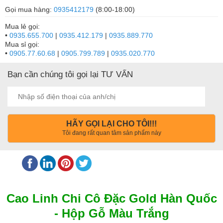
Gọi mua hàng:
0935412179
(8:00-18:00)
Mua lẻ gọi:
•
0935.655.700
|
0935.412.179
|
0935.889.770
Mua sỉ gọi:
•
0905.77.60.68
|
0905.799.789
|
0935.020.770
Bạn cần chúng tôi gọi lại TƯ VẤN
HÃY GỌI LẠI CHO TÔI!!!
Tôi đang rất quan tâm sản phẩm này
Cao Linh Chi Cô Đặc Gold Hàn Quốc
- Hộp Gỗ Màu Trắng