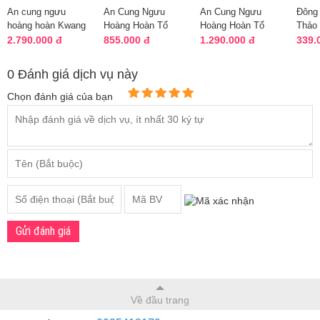
An cung ngưu
An Cung Ngưu
An Cung Ngưu
Đông
hoàng hoàn Kwang
Hoàng Hoàn Tổ
Hoàng Hoàn Tổ
Thảo
Dong 10 viên Hàn
Kén Hộp Màu Xanh
Kén Hộp Màu Vàng
Cord
2.790.000 đ
855.000 đ
1.290.000 đ
339.
Quốc, màu đỏ
- Xuất Xứ Hàn
- Xuất Xứ Hàn
mới 1
Qu...
Qu...
0 Đánh giá dịch vụ này
Chọn đánh giá của bạn
Gửi đánh giá
Về đầu trang