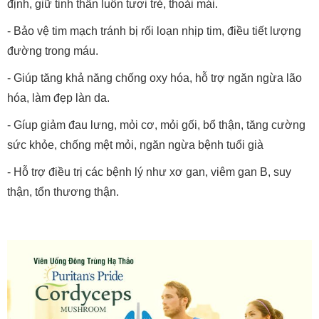
định, giữ tinh thần luôn tươi trẻ, thoải mái.
- Bảo vệ tim mạch tránh bị rối loạn nhịp tim, điều tiết lượng
đường trong máu.
- Giúp tăng khả năng chống oxy hóa, hỗ trợ ngăn ngừa lão
hóa, làm đẹp làn da.
- Gíup giảm đau lưng, mỏi cơ, mỏi gối, bổ thận, tăng cường
sức khỏe, chống mệt mỏi, ngăn ngừa bệnh tuổi già
- Hỗ trợ điều trị các bệnh lý như xơ gan, viêm gan B, suy
thận, tổn thương thận.