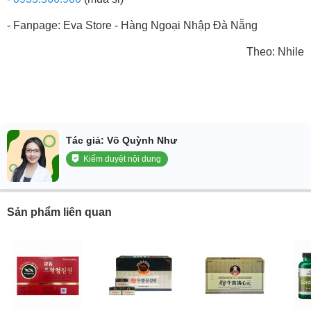
- Fanpage: Eva Store - Hàng Ngoại Nhập Đà Nẵng
Theo: Nhile
Tác giả: Võ Quỳnh Như
Kiểm duyệt nội dung
Sản phẩm liên quan