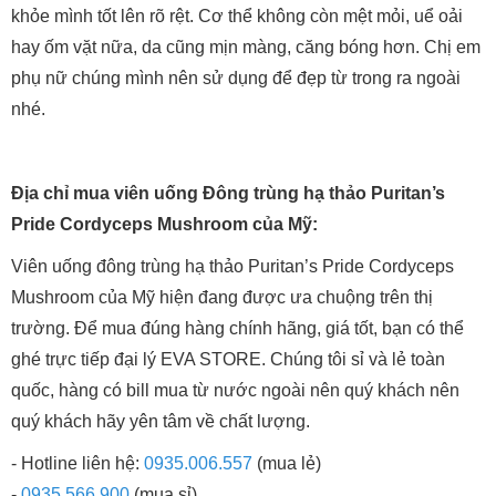
khỏe mình tốt lên rõ rệt. Cơ thể không còn mệt mỏi, uể oải
hay ốm vặt nữa, da cũng mịn màng, căng bóng hơn. Chị em
phụ nữ chúng mình nên sử dụng để đẹp từ trong ra ngoài
nhé.
Địa chỉ mua viên uống Đông trùng hạ thảo Puritan’s
Pride Cordyceps Mushroom của Mỹ:
Viên uống đông trùng hạ thảo Puritan’s Pride Cordyceps
Mushroom của Mỹ hiện đang được ưa chuộng trên thị
trường. Để mua đúng hàng chính hãng, giá tốt, bạn có thể
ghé trực tiếp đại lý EVA STORE. Chúng tôi sỉ và lẻ toàn
quốc, hàng có bill mua từ nước ngoài nên quý khách nên
quý khách hãy yên tâm về chất lượng.
- Hotline liên hệ:
0935.006.557
(mua lẻ)
-
0935.566.900
(mua sỉ)