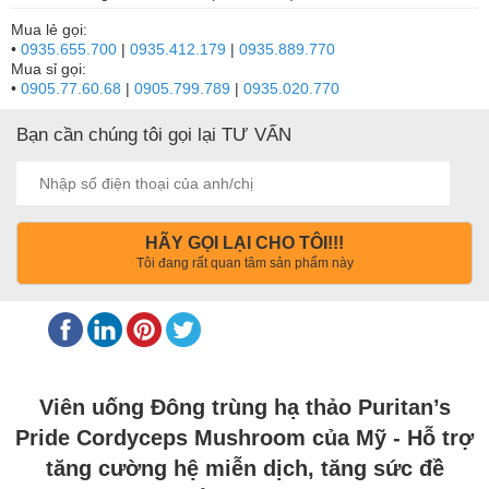
Mua lẻ gọi:
•
0935.655.700
|
0935.412.179
|
0935.889.770
Mua sỉ gọi:
•
0905.77.60.68
|
0905.799.789
|
0935.020.770
Bạn cần chúng tôi gọi lại TƯ VẤN
HÃY GỌI LẠI CHO TÔI!!!
Tôi đang rất quan tâm sản phẩm này
Viên uống Đông trùng hạ thảo Puritan’s
Pride Cordyceps Mushroom của Mỹ - Hỗ trợ
tăng cường hệ miễn dịch, tăng sức đề