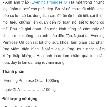
●Anh anh thảo (
Evening Primrose Oil
) là một trong những
loại “thần dược” cho phái đẹp. Bởi vì nó chứa rất nhiều acid
béo có lợi, có tác dụng tích cực để ổn định nội tiết, cải thiện
mọi triệu chứng liên quan đến rối loạn nội tiết tố trong cơ
thể. Phụ nữ giai đoạn tiền mãn kinh cũng sẽ cảm thấy dễ
chịu hơn khi uống hoa anh thảo đều đặn. Ngoài ra, Evening
Primrose Oil còn rất tốt cho sức khỏe, làm giảm các phản
ứng viêm, điển hình là viêm da, dị ứng, mụn nhọt, viêm
khớp thấp khớp,... Hoa anh thảo làm chậm quá trình lão
hóa, duy trì làn da rạng rỡ, mịn màng.
Thành phần:
-Evening Primrose Oil…..1000mg
equiv.GLA……………….100mg
Đối tượng sử dụng: