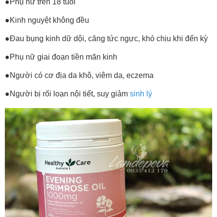
●Phụ nữ trên 18 tuổi
●Kinh nguyệt không đều
●Đau bụng kinh dữ dội, căng tức ngực, khó chịu khi đến kỳ
●Phụ nữ giai đoạn tiền mãn kinh
●Người có cơ địa da khô, viêm da, eczema
●Người bị rối loạn nội tiết, suy giảm
sinh lý