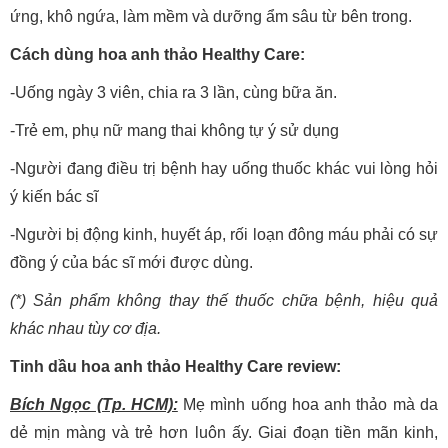
ứng, khô ngứa, làm mềm và dưỡng ẩm sâu từ bên trong.
Cách dùng hoa anh thảo Healthy Care:
-Uống ngày 3 viên, chia ra 3 lần, cùng bữa ăn.
-Trẻ em, phụ nữ mang thai không tự ý sử dụng
-Người đang điều trị bệnh hay uống thuốc khác vui lòng hỏi
ý kiến bác sĩ
-Người bị động kinh, huyết áp, rối loạn đông máu phải có sự
đồng ý của bác sĩ mới được dùng.
(*) Sản phẩm không thay thế thuốc chữa bệnh, hiệu quả
khác nhau tùy cơ địa.
Tinh dầu hoa anh thảo Healthy Care review:
Bích Ngọc (Tp. HCM):
Mẹ mình uống hoa anh thảo mà da
dẻ mịn màng và trẻ hơn luôn ấy. Giai đoạn tiền mãn kinh,