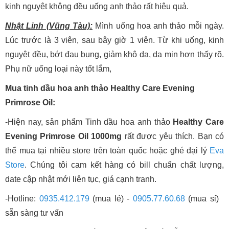
kinh nguyệt không đều uống anh thảo rất hiệu quả.
Nhật Linh (Vũng Tàu):
Mình uống hoa anh thảo mỗi ngày.
Lúc trước là 3 viên, sau bây giờ 1 viên. Từ khi uống, kinh
nguyệt đều, bớt đau bụng, giảm khô da, da mịn hơn thấy rõ.
Phụ nữ uống loại này tốt lắm,
Mua tinh dầu hoa anh thảo Healthy Care Evening
Primrose Oil:
-Hiện nay, sản phẩm Tinh dầu hoa anh thảo
Healthy Care
Evening Primrose Oil 1000mg
rất được yêu thích. Bạn có
thể mua tại nhiều store trên toàn quốc hoặc ghé đại lý
Eva
Store
. Chúng tôi cam kết hàng có bill chuẩn chất lượng,
date cập nhật mới liên tục, giá cạnh tranh.
-Hotline:
0935.412.179
(mua lẻ) -
0905.77.60.68
(mua sỉ)
sẵn sàng tư vấn