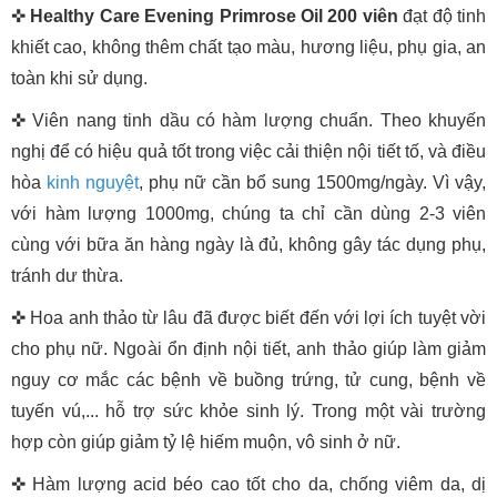
✜
Healthy Care Evening Primrose Oil 200 viên
đạt độ tinh
khiết cao, không thêm chất tạo màu, hương liệu, phụ gia, an
toàn khi sử dụng.
✜ Viên nang tinh dầu có hàm lượng chuẩn. Theo khuyến
nghị để có hiệu quả tốt trong việc cải thiện nội tiết tố, và điều
hòa
kinh nguyệt
, phụ nữ cần bổ sung 1500mg/ngày. Vì vậy,
với hàm lượng 1000mg, chúng ta chỉ cần dùng 2-3 viên
cùng với bữa ăn hàng ngày là đủ, không gây tác dụng phụ,
tránh dư thừa.
✜ Hoa anh thảo từ lâu đã được biết đến với lợi ích tuyệt vời
cho phụ nữ. Ngoài ổn định nội tiết, anh thảo giúp làm giảm
nguy cơ mắc các bệnh về buồng trứng, tử cung, bệnh về
tuyến vú,... hỗ trợ sức khỏe sinh lý. Trong một vài trường
hợp còn giúp giảm tỷ lệ hiếm muộn, vô sinh ở nữ.
✜ Hàm lượng acid béo cao tốt cho da, chống viêm da, dị