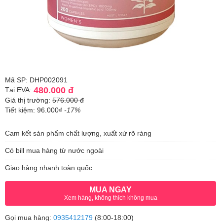
Mã SP: DHP002091
480.000 đ
Tại EVA:
Giá thị trường:
576.000 đ
Tiết kiệm: 96.000₫
-17%
Cam kết sản phẩm chất lượng, xuất xứ rõ ràng
Có bill mua hàng từ nước ngoài
Giao hàng nhanh toàn quốc
MUA NGAY
Xem hàng, không thích không mua
Gọi mua hàng:
0935412179
(8:00-18:00)