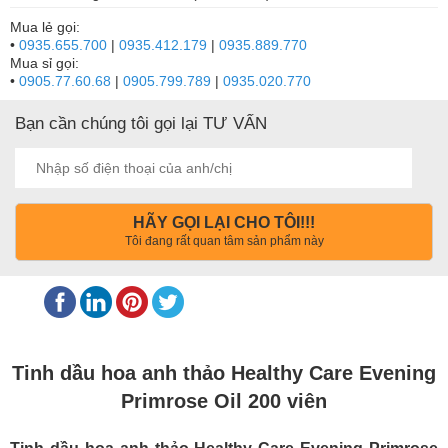
Mua lẻ gọi:
•
0935.655.700
|
0935.412.179
|
0935.889.770
Mua sỉ gọi:
•
0905.77.60.68
|
0905.799.789
|
0935.020.770
Bạn cần chúng tôi gọi lại TƯ VẤN
HÃY GỌI LẠI CHO TÔI!!!
Tôi đang rất quan tâm sản phẩm này
Tinh dầu hoa anh thảo Healthy Care Evening
Primrose Oil 200 viên