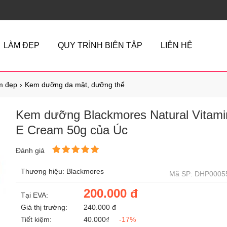
LÀM ĐẸP
QUY TRÌNH BIÊN TẬP
LIÊN HỆ
m đẹp
Kem dưỡng da mặt, dưỡng thể
Kem dưỡng Blackmores Natural Vitami
E Cream 50g của Úc
Đánh giá
Thương hiệu: Blackmores
Mã SP: DHP0005
200.000 đ
Tại EVA:
Giá thị trường:
240.000 đ
Tiết kiệm:
40.000₫
-17%