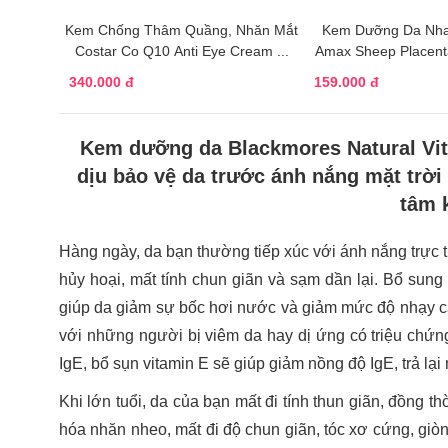
Kem Chống Thâm Quầng, Nhăn Mắt
Kem Dưỡng Da Nha
Costar Co Q10 Anti Eye Cream ...
Amax Sheep Placenta 
340.000 đ
159.000 đ
Kem dưỡng da Blackmores Natural Vi
dịu bảo vệ da trước ánh nắng mặt trời 
tâm 
Hàng ngày, da bạn thường tiếp xúc với ánh nắng trực ti
hủy hoại, mất tính chun giãn và sạm dần lại. Bổ sung
giúp da giảm sự bốc hơi nước và giảm mức độ nhạy cảm
với những người bị viêm da hay dị ứng có triệu chứn
IgE, bổ sụn vitamin E sẽ giúp giảm nồng độ IgE, trả l
Khi lớn tuổi, da của bạn mất đi tính thun giãn, đồng 
hóa nhăn nheo, mất đi độ chun giãn, tóc xơ cứng, giòn,