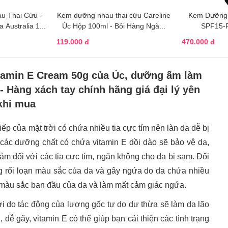
u Thai Cừu -
Kem dưỡng nhau thai cừu Careline
Kem Dưỡng D
Australia 1...
Úc Hộp 100ml - Bôi Hàng Ngà...
SPF15-F
119.000 đ
470.000 đ
tamin E Cream 50g của Úc, dưỡng ấm làm
- Hàng xách tay chính hãng giá đại lý yên
khi mua
ếp của mặt trời có chứa nhiều tia cực tím nên làn da dễ bị
 các dưỡng chất có chứa vitamin E dồi dào sẽ bảo vệ da,
 đối với các tia cực tím, ngăn không cho da bị sạm. Ðối
g rối loạn màu sắc của da và gây ngứa do da chứa nhiều
ại màu sắc ban đầu của da và làm mất cảm giác ngứa.
thời do tác động của lượng gốc tự do dư thừa sẽ làm da lão
 dễ gãy, vitamin E có thể giúp bạn cải thiện các tình trạng