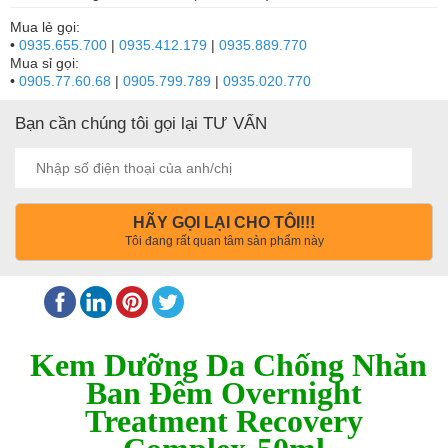
Mua lẻ gọi:
•
0935.655.700
|
0935.412.179
|
0935.889.770
Mua sỉ gọi:
•
0905.77.60.68
|
0905.799.789
|
0935.020.770
Bạn cần chúng tôi gọi lại TƯ VẤN
HÃY GỌI LẠI CHO TÔI!!!
Tôi đang rất quan tâm sản phẩm này
Kem Dưỡng Da Chống Nhăn
Ban Đêm Overnight
Treatment Recovery