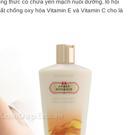
ông thức có chứa yến mạch nuôi dưỡng, lô hội
chất chống oxy hóa Vitamin E và Vitamin C cho là