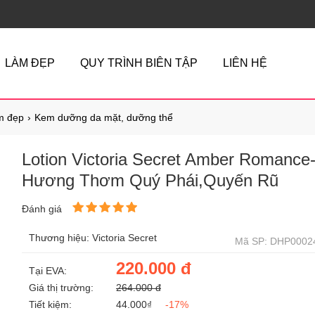
LÀM ĐẸP
QUY TRÌNH BIÊN TẬP
LIÊN HỆ
m đẹp
Kem dưỡng da mặt, dưỡng thể
Lotion Victoria Secret Amber Romance
Hương Thơm Quý Phái,Quyến Rũ
Đánh giá
Thương hiệu: Victoria Secret
Mã SP: DHP0002
220.000 đ
Tại EVA:
Giá thị trường:
264.000 đ
Tiết kiệm:
44.000₫
-17%