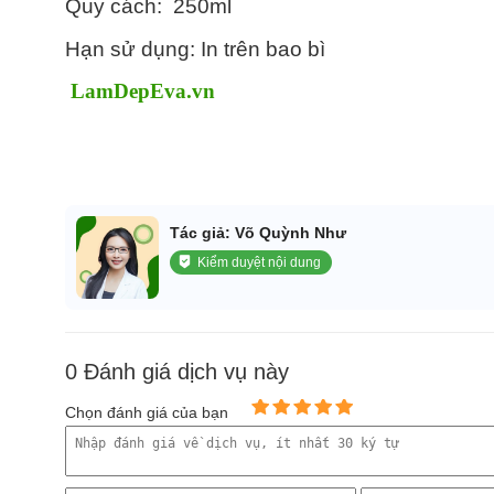
Quy cách: 250ml
Hạn sử dụng: In trên bao bì
LamDepEva.vn
Tác giả: Võ Quỳnh Như
Kiểm duyệt nội dung
0 Đánh giá dịch vụ này
Chọn đánh giá của bạn