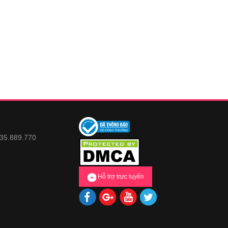
935.889.770
Hỗ trợ trực tuyến