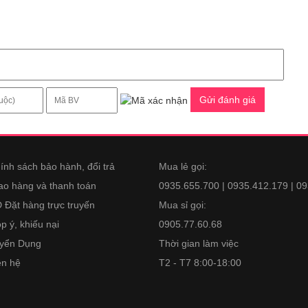
Gửi đánh giá
ính sách bảo hành, đổi trả
Mua lẻ gọi:
ao hàng và thanh toán
0935.655.700 | 0935.412.179 | 0
 Đặt hàng trực truyến
Mua sỉ gọi:
p ý, khiếu nại
0905.77.60.68
yển Dụng
Thời gian làm việc
ên hệ
T2 - T7 8:00-18:00