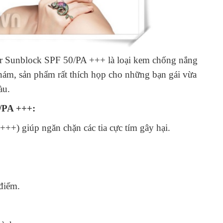
Sunblock SPF 50/PA +++ là loại kem chống nắng
nám, sản phẩm rất thích họp cho những bạn gái vừa
àu.
/PA +++:
++) giúp ngăn chặn các tia cực tím gây hại.
 điểm.