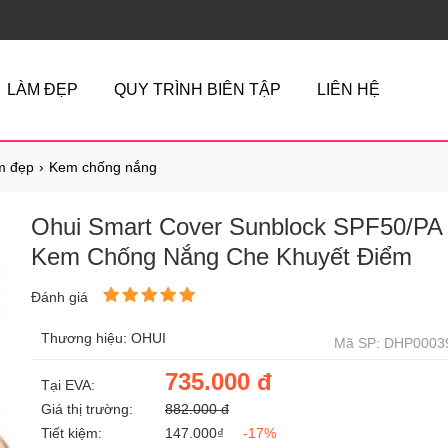
LÀM ĐẸP
QUY TRÌNH BIÊN TẬP
LIÊN HỆ
m đẹp
Kem chống nắng
Ohui Smart Cover Sunblock SPF50/PA
Kem Chống Nắng Che Khuyết Điểm
Đánh giá
Thương hiệu: OHUI
Mã SP: DHP0003
735.000 đ
Tại EVA:
Giá thị trường:
882.000 đ
Tiết kiệm:
147.000₫
-17%