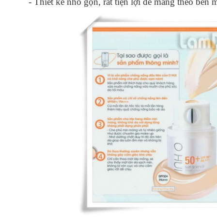
- Thiết kế nhỏ gọn, rất tiện lợi để mang theo bên 