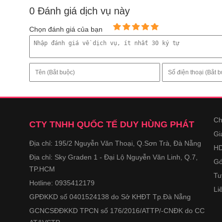
0 Đánh giá dịch vụ này
Chọn đánh giá của bạn
Ch
CTY TNHH QUỐC TẾ DUY HÙNG PHÁT
Gi
Địa chỉ: 195/2 Nguyễn Văn Thoại, Q.Sơn Trà, Đà Nẵng
HD
Địa chỉ: Sky Graden 1 - Đại Lộ Nguyễn Văn Linh, Q.7,
Gó
TP.HCM
Tu
Hotline: 0935412179
Li
GPĐKKD số 0401524138 do Sở KHĐT Tp.Đà Nẵng
GCNCSĐĐKKD TPCN số 176/2016/ATTP/-CNĐK do CC