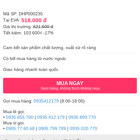
Mã SP: DHP000235
518.000 đ
Tại EVA:
Giá thị trường:
621.600 đ
Tiết kiệm: 103.600₫
-17%
Cam kết sản phẩm chất lượng, xuất xứ rõ ràng
Có bill mua hàng từ nước ngoài
Giao hàng nhanh toàn quốc
MUA NGAY
Xem hàng, không thích không mua
Gọi mua hàng:
0935412179
(8:00-18:00)
Mua lẻ gọi:
•
0935.655.700
|
0935.412.179
|
0935.889.770
Mua sỉ gọi:
•
0905.77.60.68
|
0905.799.789
|
0935.020.770