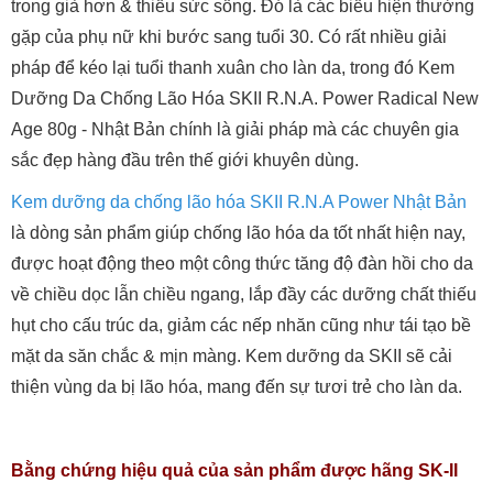
trong già hơn & thiếu sức sống. Đó là các biểu hiện thường
gặp của phụ nữ khi bước sang tuổi 30. Có rất nhiều giải
pháp để kéo lại tuổi thanh xuân cho làn da, trong đó Kem
Dưỡng Da Chống Lão Hóa SKII R.N.A. Power Radical New
Age 80g - Nhật Bản chính là giải pháp mà các chuyên gia
sắc đẹp hàng đầu trên thế giới khuyên dùng.
Kem dưỡng da chống lão hóa SKII R.N.A Power Nhật Bản
là dòng sản phẩm giúp chống lão hóa da tốt nhất hiện nay,
được hoạt động theo một công thức tăng độ đàn hồi cho da
về chiều dọc lẫn chiều ngang, lắp đầy các dưỡng chất thiếu
hụt cho cấu trúc da, giảm các nếp nhăn cũng như tái tạo bề
mặt da săn chắc & mịn màng. Kem dưỡng da SKII sẽ cải
thiện vùng da bị lão hóa, mang đến sự tươi trẻ cho làn da.
Bằng chứng hiệu quả của sản phẩm được hãng SK-II