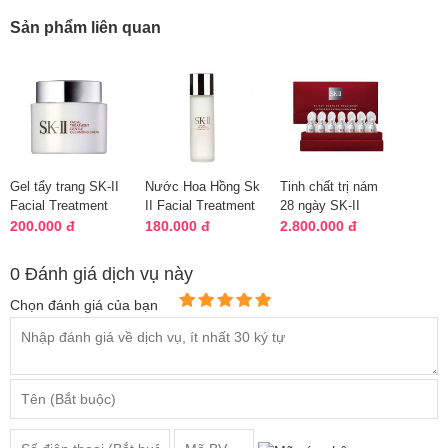
Sản phẩm liên quan
Gel tẩy trang SK-II
Nước Hoa Hồng Sk
Tinh chất trị nám
Facial Treatment
II Facial Treatment
28 ngày SK-II
Gentle Cleansing
Clear Lotion 30ml
Whitening Spot
200.000 đ
180.000 đ
2.800.000 đ
Oil 15...
Specialist Co...
0 Đánh giá dịch vụ này
Chọn đánh giá của bạn