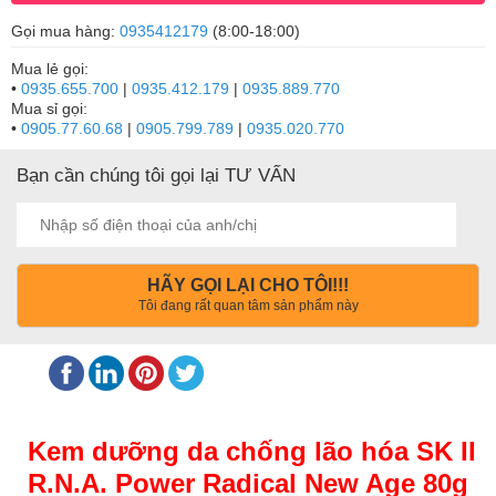
Gọi mua hàng:
0935412179
(8:00-18:00)
Mua lẻ gọi:
•
0935.655.700
|
0935.412.179
|
0935.889.770
Mua sỉ gọi:
•
0905.77.60.68
|
0905.799.789
|
0935.020.770
Bạn cần chúng tôi gọi lại TƯ VẤN
HÃY GỌI LẠI CHO TÔI!!!
Tôi đang rất quan tâm sản phẩm này
Kem dưỡng da chống lão hóa SK II
R.N.A. Power Radical New Age 80g