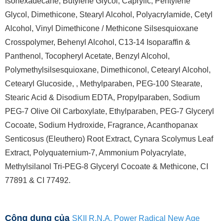
Isohexadecane, Butylene Glycol, Caprylic, Pentylene
Glycol, Dimethicone, Stearyl Alcohol, Polyacrylamide, Cetyl
Alcohol, Vinyl Dimethicone / Methicone Silsesquioxane
Crosspolymer, Behenyl Alcohol, C13-14 Isoparaffin &
Panthenol, Tocopheryl Acetate, Benzyl Alcohol,
Polymethylsilsesquioxane, Dimethiconol, Cetearyl Alcohol,
Cetearyl Glucoside, , Methylparaben, PEG-100 Stearate,
Stearic Acid & Disodium EDTA, Propylparaben, Sodium
PEG-7 Olive Oil Carboxylate, Ethylparaben, PEG-7 Glyceryl
Cocoate, Sodium Hydroxide, Fragrance, Acanthopanax
Senticosus (Eleuthero) Root Extract, Cynara Scolymus Leaf
Extract, Polyquaternium-7, Ammonium Polyacrylate,
Methylsilanol Tri-PEG-8 Glyceryl Cocoate & Methicone, CI
77891 & CI 77492.
Công dụng của
SKII R.N.A. Power Radical New Age