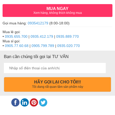
MUA NGAY
Xem hàng, không thích không mua
Gọi mua hàng:
0935412179
(8:00-18:00)
Mua lẻ gọi:
•
0935.655.700
|
0935.412.179
|
0935.889.770
Mua sỉ gọi:
•
0905.77.60.68
|
0905.799.789
|
0935.020.770
Bạn cần chúng tôi gọi lại TƯ VẤN
HÃY GỌI LẠI CHO TÔI!!!
Tôi đang rất quan tâm sản phẩm này