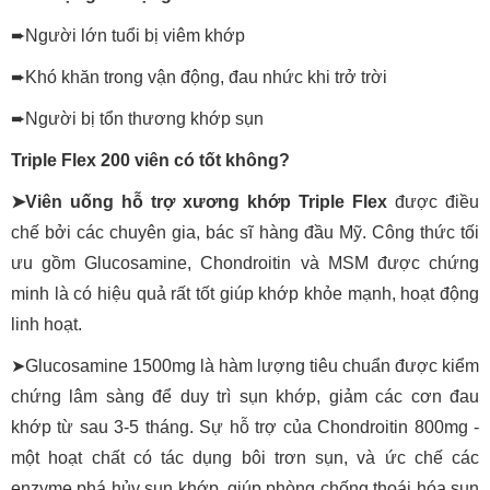
➨Người lớn tuổi bị viêm khớp
➨Khó khăn trong vận động, đau nhức khi trở trời
➨Người bị tổn thương khớp sụn
Triple Flex 200 viên có tốt không?
➤Viên uống hỗ trợ xương khớp Triple Flex
được điều
chế bởi các chuyên gia, bác sĩ hàng đầu Mỹ. Công thức tối
ưu gồm Glucosamine, Chondroitin và MSM được chứng
minh là có hiệu quả rất tốt giúp khớp khỏe mạnh, hoạt động
linh hoạt.
➤Glucosamine 1500mg là hàm lượng tiêu chuẩn được kiểm
chứng lâm sàng để duy trì sụn khớp, giảm các cơn đau
khớp từ sau 3-5 tháng. Sự hỗ trợ của Chondroitin 800mg -
một hoạt chất có tác dụng bôi trơn sụn, và ức chế các
enzyme phá hủy sụn khớp, giúp phòng chống thoái hóa sụn