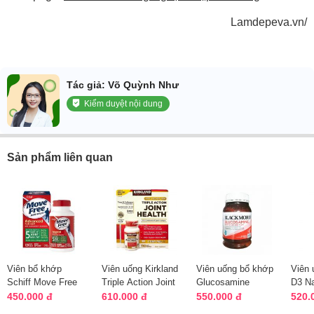
Lamdepeva.vn/
Tác giả: Võ Quỳnh Như
Kiểm duyệt nội dung
Sản phẩm liên quan
Viên bổ khớp
Viên uống Kirkland
Viên uống bổ khớp
Viên 
Schiff Move Free
Triple Action Joint
Glucosamine
D3 N
Advanced Plus
Health 110 viên Mỹ
1500mg One A Day
1000 
450.000 đ
610.000 đ
550.000 đ
520.
MSM của Mỹ
Blackmores
của 