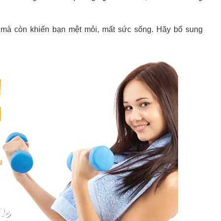
 mà còn khiến bạn mệt mỏi, mất sức sống. Hãy bổ sung