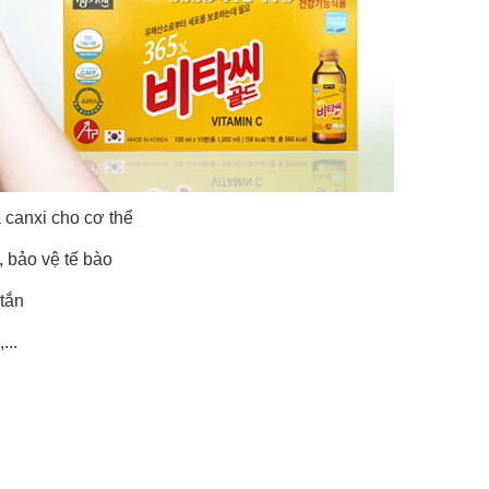
 canxi cho cơ thể
, bảo vệ tế bào
 tắn
...