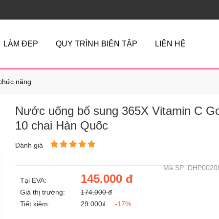
LÀM ĐẸP
QUY TRÌNH BIÊN TẬP
LIÊN HỆ
chức năng
Nước uống bổ sung 365X Vitamin C Go
10 chai Hàn Quốc
Đánh giá
Mã SP: DHP0020
145.000 đ
Tại EVA:
Giá thị trường:
174.000 đ
Tiết kiệm:
29.000₫
-17%