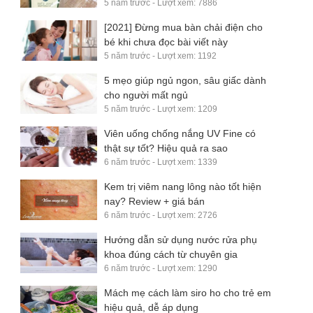
5 năm trước - Lượt xem: 7886
[2021] Đừng mua bàn chải điện cho
bé khi chưa đọc bài viết này
5 năm trước - Lượt xem: 1192
5 mẹo giúp ngủ ngon, sâu giấc dành
cho người mất ngủ
5 năm trước - Lượt xem: 1209
Viên uống chống nắng UV Fine có
thật sự tốt? Hiệu quả ra sao
6 năm trước - Lượt xem: 1339
Kem trị viêm nang lông nào tốt hiện
nay? Review + giá bán
6 năm trước - Lượt xem: 2726
Hướng dẫn sử dụng nước rửa phụ
khoa đúng cách từ chuyên gia
6 năm trước - Lượt xem: 1290
Mách mẹ cách làm siro ho cho trẻ em
hiệu quả, dễ áp dụng