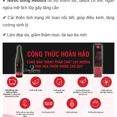
✔
Nước uống Hebora
hỗ trợ thanh lọc, detox cơ thể, ngăn
ngừa mỡ tích lũy gây tăng cân
✔
Cải thiện tình trạng rối loạn nội tiết, giúp điều kinh, tăng
cường sinh lý
✔
Làm đẹp da, giảm thâm mụn, tái tạo da mới