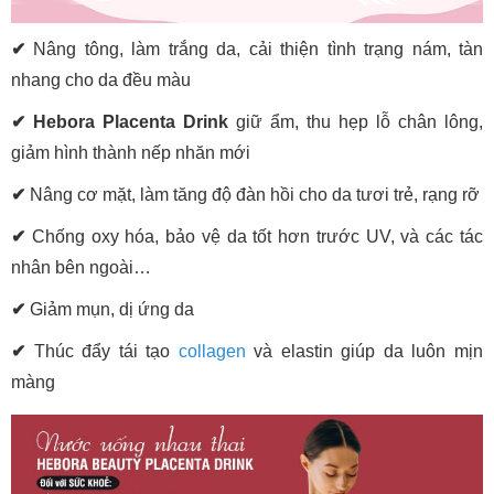
✔
Nâng tông, làm trắng da, cải thiện tình trạng nám, tàn
nhang cho da đều màu
✔
Hebora Placenta Drink
giữ ẩm, thu hẹp lỗ chân lông,
giảm hình thành nếp nhăn mới
✔
Nâng cơ mặt, làm tăng độ đàn hồi cho da tươi trẻ, rạng rỡ
✔
Chống oxy hóa, bảo vệ da tốt hơn trước UV, và các tác
nhân bên ngoài…
✔
Giảm mụn, dị ứng da
✔
Thúc đẩy tái tạo
collagen
và elastin giúp da luôn mịn
màng