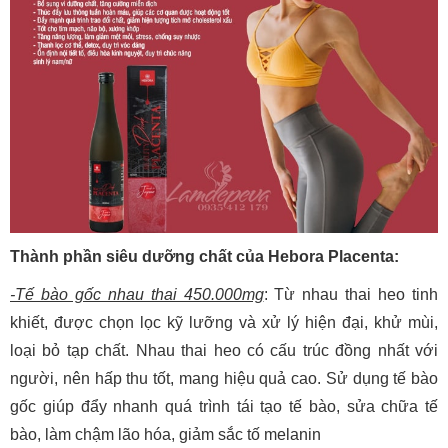
Thành phần siêu dưỡng chất của Hebora Placenta:
-Tế bào gốc nhau thai 450.000mg
: Từ nhau thai heo tinh
khiết, được chọn lọc kỹ lưỡng và xử lý hiện đại, khử mùi,
loại bỏ tạp chất. Nhau thai heo có cấu trúc đồng nhất với
người, nên hấp thu tốt, mang hiệu quả cao. Sử dụng tế bào
gốc giúp đẩy nhanh quá trình tái tạo tế bào, sửa chữa tế
bào, làm chậm lão hóa, giảm sắc tố melanin