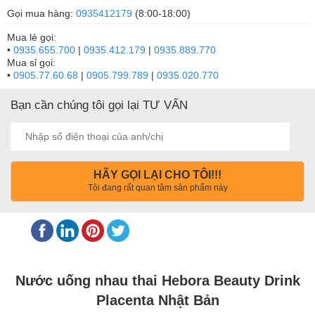
Gọi mua hàng:
0935412179
(8:00-18:00)
Mua lẻ gọi:
•
0935.655.700
|
0935.412.179
|
0935.889.770
Mua sỉ gọi:
•
0905.77.60.68
|
0905.799.789
|
0935.020.770
Bạn cần chúng tôi gọi lại TƯ VẤN
HÃY GỌI LẠI CHO TÔI!!!
Tôi đang rất quan tâm sản phẩm này
Nước uống nhau thai Hebora Beauty Drink
Placenta Nhật Bản