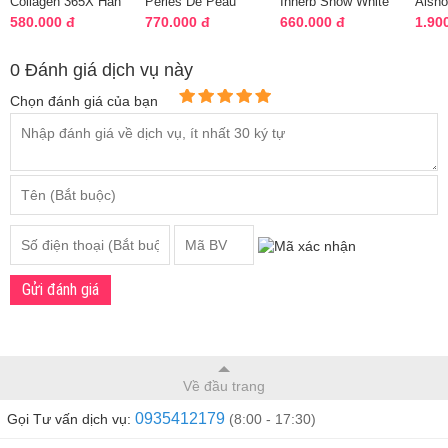
Collagen 365X Hàn
Perles De Peau
Innerb Snow White
Aish
Quốc 10 chai x
Radiance
Hàn Quốc 56 viên
Nhật 
580.000 đ
770.000 đ
660.000 đ
1.90
50ml chính hãng
Arkopharma Pháp
viên
0 Đánh giá dịch vụ này
Chọn đánh giá của bạn
Gửi đánh giá
Về đầu trang
0935412179
Gọi Tư vấn dịch vụ:
(8:00 - 17:30)