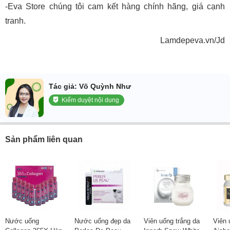
-Eva Store chúng tôi cam kết hàng chính hãng, giá cạnh
tranh.
Lamdepeva.vn/Jd
Tác giả: Võ Quỳnh Như
Kiểm duyệt nội dung
Sản phẩm liên quan
Nước uống
Nước uống đẹp da
Viên uống trắng da
Viên