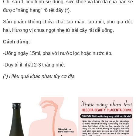
Chỉ sau 1 liệu trình sử dụng, sức khỏe và làn da của bạn sẽ
được “nâng hạng” rõ rệt đấy (*).
Sản phẩm không chứa chất tạo màu, tạo mùi, phụ gia độc
hại. Hương vị chua ngọt nhẹ từ trái cây rất dễ uống.
Cách dùng:
-Uống ngày 15ml, pha với nước lọc hoặc nước ép.
-Duy trì ít nhất 2-3 tháng nhé.
(*) Hiệu quả khác nhau tùy cơ địa