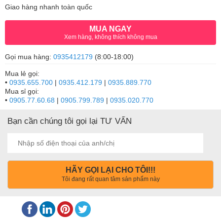
Giao hàng nhanh toàn quốc
MUA NGAY
Xem hàng, không thích không mua
Gọi mua hàng:
0935412179
(8:00-18:00)
Mua lẻ gọi:
•
0935.655.700
|
0935.412.179
|
0935.889.770
Mua sỉ gọi:
•
0905.77.60.68
|
0905.799.789
|
0935.020.770
Bạn cần chúng tôi gọi lại TƯ VẤN
HÃY GỌI LẠI CHO TÔI!!!
Tôi đang rất quan tâm sản phẩm này