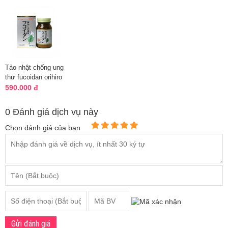
Tảo nhật chống ung
thư fucoidan orihiro
90 viên "Chính
590.000 đ
Hãng"
0 Đánh giá dịch vụ này
Chọn đánh giá của bạn
Gửi đánh giá