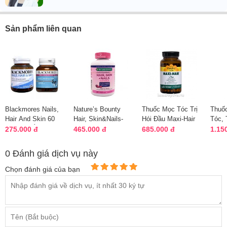
Sản phẩm liên quan
Blackmores Nails,
Nature’s Bounty
Thuốc Mọc Tóc Trị
Thuố
Hair And Skin 60
Hair, Skin&Nails-
Hói Đầu Maxi-Hair
Tóc, 
viên của Úc mẫu
Chăm Sóc Da,
Plus 5000mcg Của
MD Nu
275.000 đ
465.000 đ
685.000 đ
1.15
mới
Móng Và Tóc
Mỹ -120...
Mỹ - 
0 Đánh giá dịch vụ này
Chọn đánh giá của bạn