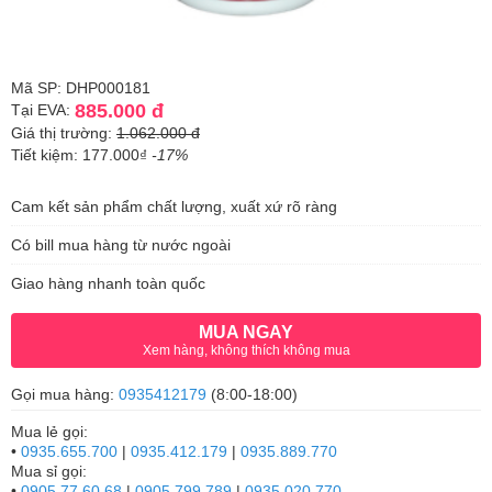
Mã SP: DHP000181
885.000 đ
Tại EVA:
Giá thị trường:
1.062.000 đ
Tiết kiệm: 177.000₫
-17%
Cam kết sản phẩm chất lượng, xuất xứ rõ ràng
Có bill mua hàng từ nước ngoài
Giao hàng nhanh toàn quốc
MUA NGAY
Xem hàng, không thích không mua
Gọi mua hàng:
0935412179
(8:00-18:00)
Mua lẻ gọi:
•
0935.655.700
|
0935.412.179
|
0935.889.770
Mua sỉ gọi:
•
0905.77.60.68
|
0905.799.789
|
0935.020.770