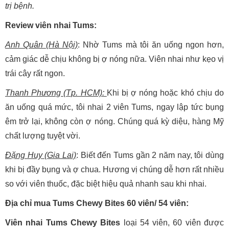
trị bệnh.
Review viên nhai Tums:
Anh Quân (Hà Nội)
: Nhờ Tums mà tôi ăn uống ngon hơn,
cảm giác dễ chịu không bị ợ nóng nữa. Viên nhai như kẹo vị
trái cây rất ngon.
Thanh Phương (Tp. HCM):
Khi bị ợ nóng hoặc khó chịu do
ăn uống quá mức, tôi nhai 2 viên Tums, ngay lập tức bụng
êm trở lại, không còn ợ nóng. Chúng quá kỳ diệu, hàng Mỹ
chất lượng tuyệt vời.
Đặng Huy (Gia Lai)
: Biết đến Tums gần 2 năm nay, tôi dùng
khi bị đầy bụng và ợ chua. Hương vị chúng dễ hơn rất nhiều
so với viên thuốc, đặc biệt hiệu quả nhanh sau khi nhai.
Địa chỉ mua Tums Chewy Bites 60 viên/ 54 viên:
Viên nhai Tums Chewy Bites
loại 54 viên, 60 viên được