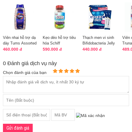
Viên nhai hỗ trợ dạ
Kẹo dẻo hỗ trợ tiêu
Thạch men vi sinh
Viên 
dày Tums Assorted
hóa Schiff
Bifidobacteria Jelly
Truna
Berries 265 viên
Digestive
20 gói Nhật Bản
hỗ tr
460.000 đ
590.000 đ
440.000 đ
489.
của M...
Advantage
cho b...
Probiotic...
0 Đánh giá dịch vụ này
Chọn đánh giá của bạn
Gửi đánh giá