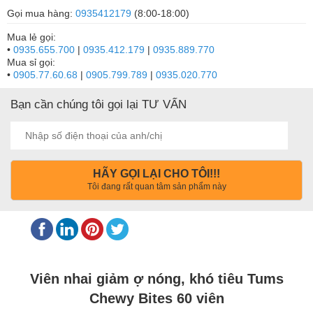
Gọi mua hàng:
0935412179
(8:00-18:00)
Mua lẻ gọi:
•
0935.655.700
|
0935.412.179
|
0935.889.770
Mua sỉ gọi:
•
0905.77.60.68
|
0905.799.789
|
0935.020.770
Bạn cần chúng tôi gọi lại TƯ VẤN
HÃY GỌI LẠI CHO TÔI!!!
Tôi đang rất quan tâm sản phẩm này
Viên nhai giảm ợ nóng, khó tiêu Tums
Chewy Bites 60 viên