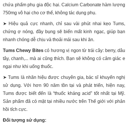
chứa phẩm phụ gia độc hại. Calcium Carbonate hàm lượng
750mg vô hại cho cơ thể, không tác dụng phụ.
➤ Hiệu quả cực nhanh, chỉ sau vài phút nhai kẹo Tums,
chứng ợ nóng, đầy bụng sẽ biến mất kinh ngạc, giúp bạn
nhanh chóng dễ chịu và thoải mái sau khi ăn.
Tums Chewy Bites
có hương vị ngon từ trái cây: berry, dâu
tây, chanh,... mà ai cũng thích. Bạn sẽ không có cảm giác e
ngại như khi uống thuốc.
➤ Tums là nhãn hiệu được chuyên gia, bác sĩ khuyến nghị
sử dụng. Với hơn 90 năm tồn tại và phát triển, hiện nay,
Tums được biết đến là “thuốc kháng acid” tốt nhất tại Mỹ.
Sản phẩm đã có mặt tại nhiều nước trên Thế giới với phản
hồi tích cực.
Đối tượng sử dụng: