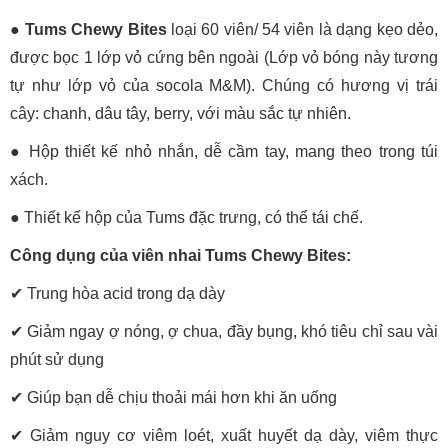
● Tums Chewy Bites
loại 60 viên/ 54 viên là dạng kẹo dẻo,
được bọc 1 lớp vỏ cứng bên ngoài (Lớp vỏ bóng này tương
tự như lớp vỏ của socola M&M). Chúng có hương vị trái
cây: chanh, dâu tây, berry, với màu sắc tự nhiên.
● Hộp thiết kế nhỏ nhắn, dễ cầm tay, mang theo trong túi
xách.
● Thiết kế hộp của Tums đặc trưng, có thể tái chế.
Công dụng của viên nhai Tums Chewy Bites:
✔ Trung hòa acid trong dạ dày
✔ Giảm ngay ợ nóng, ợ chua, đầy bụng, khó tiêu chỉ sau vài
phút sử dụng
✔ Giúp bạn dễ chịu thoải mái hơn khi ăn uống
✔ Giảm nguy cơ viêm loét, xuất huyết dạ dày, viêm thực