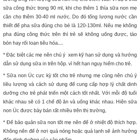
sữa công thức trong 90 ml, khi cho thêm 1 thìa sữa non mẹ
cần cho thêm 30-40 ml nước. Do đó tổng lượng nước cần
thiết để pha sữa đúng cho bé là 120-130ml. Nếu mẹ không
pha đúng công thức trên thì trẻ sẽ không uống được, táo
bón hay rối loạn tiêu hóa....
* Đặc biệt các mẹ nên chú ý xem kỹ hạn sử dụng và hướng
dẫn sử dụng sữa in trên hộp. vì hết hạn nguy hiểm cho trẻ.
* Sữa non Úc cực kỳ tốt cho trẻ nhưng mẹ cũng nên chú ý
liều lượng và cách sử dụng để cung cấp hợp lý chất dinh
dưỡng cho trẻ phát triển một cách tốt nhất. Với mỗi độ tuổi
khác nhau sẽ có 1 chế độ ăn và uống khác nhau. Hiện sữa
non Úc được bày bán rất nhiều trên thị trường,
* Để bảo quản sữa non tốt mẹ nên để ở nhiệt độ thích hợp.
Không nên để ở nơi quá nóng hoặc quá lạnh sẽ ảnh hưởng
đến dinh dưỡng của sản phẩm.