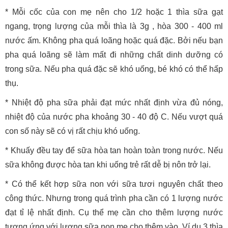
* Mỗi cốc của con mẹ nên cho 1/2 hoặc 1 thìa sữa gạt
ngang, trọng lượng của mỗi thìa là 3g , hòa 300 - 400 ml
nước ấm. Không pha quá loãng hoặc quá đặc. Bởi nếu bạn
pha quá loãng sẽ làm mất đi những chất dinh dưỡng có
trong sữa. Nếu pha quá đặc sẽ khó uống, bé khó có thể hấp
thụ.
* Nhiệt độ pha sữa phải đạt mức nhất định vừa đủ nóng,
nhiệt độ của nước pha khoảng 30 - 40 độ C. Nếu vượt quá
con số này sẽ có vị rất chịu khó uống.
* Khuấy đều tay để sữa hòa tan hoàn toàn trong nước. Nếu
sữa không được hòa tan khi uống trẻ rất dễ bị nôn trở lại.
* Có thể kết hợp sữa non với sữa tươi nguyên chất theo
công thức. Nhưng trong quá trình pha cần có 1 lượng nước
đạt tỉ lệ nhất định. Cụ thể mẹ cần cho thêm lượng nước
tương ứng với lượng sữa non mẹ cho thêm vào. Ví dụ 3 thìa