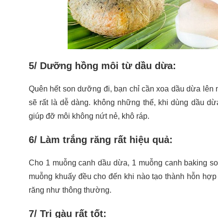
5/ Dưỡng hồng môi từ dầu dừa:
Quên hết son dưỡng đi, bạn chỉ cần xoa dầu dừa lên 
sẽ rất là dễ dàng. không những thế, khi dùng dầu d
giúp đỡ môi không nứt nẻ, khô ráp.
6/ Làm trắng răng rất hiệu quả:
Cho 1 muỗng canh dầu dừa, 1 muỗng canh baking soda 
muỗng khuấy đều cho đến khi nào tạo thành hỗn hợp 
răng như thông thường.
7/ Trị gàu rất tốt: