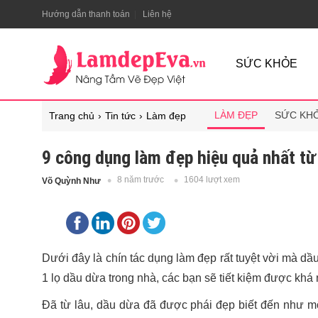
Hướng dẫn thanh toán
Liên hệ
SỨC KHỎE
LÀM ĐẸP
SỨC KH
Trang chủ
Tin tức
Làm đẹp
9 công dụng làm đẹp hiệu quả nhất từ
8 năm trước
1604 lượt xem
Võ Quỳnh Như
Dưới đây là chín tác dụng làm đẹp rất tuyệt vời mà dầ
1 lọ dầu dừa trong nhà, các bạn sẽ tiết kiệm được kh
Đã từ lâu, dầu dừa đã được phái đẹp biết đến như một