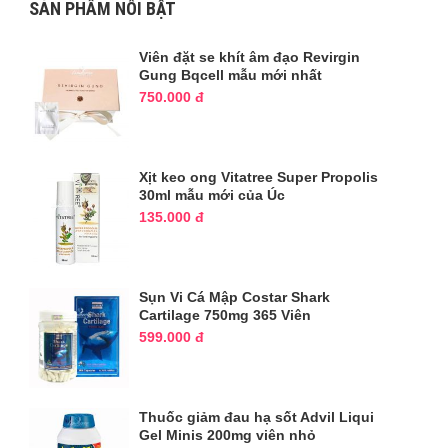
SẢN PHẨM NỖI BẬT
Viên đặt se khít âm đạo Revirgin
Gung Bqcell mẫu mới nhất
750.000 đ
Xịt keo ong Vitatree Super Propolis
30ml mẫu mới của Úc
135.000 đ
Sụn Vi Cá Mập Costar Shark
Cartilage 750mg 365 Viên
599.000 đ
Thuốc giảm đau hạ sốt Advil Liqui
Gel Minis 200mg viên nhỏ