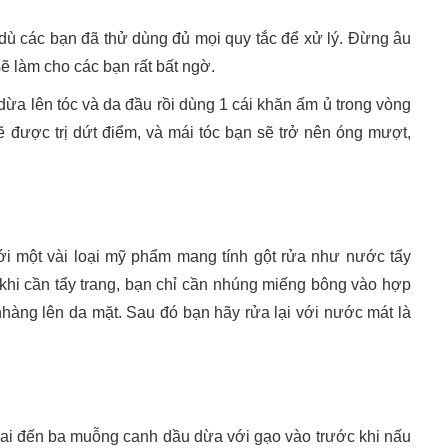
dù các bạn đã thử dùng đủ mọi quy tắc để xử lý. Đừng âu
sẽ làm cho các bạn rất bất ngờ.
 dừa lên tóc và da đầu rồi dùng 1 cái khăn ấm ủ trong vòng
 được trị dứt điểm, và mái tóc bạn sẽ trở nên óng mượt,
i một vài loại mỹ phẩm mang tính gột rửa như nước tẩy
khi cần tẩy trang, bạn chỉ cần nhúng miếng bông vào hợp
nhàng lên da mặt. Sau đó bạn hãy rửa lại với nước mát là
hai đến ba muỗng canh dầu dừa với gạo vào trước khi nấu