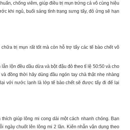
uẩn, chống viêm, giúp điều trị mụn trứng cá vô cùng hiệu
c khi ngủ, buổi sáng tình trạng sưng tấy, đỏ ửng sẽ hạn
ữa trị mụn rất tốt mà còn hỗ trợ tẩy các tế bào chết vô
 lẫn lộn đều dầu dừa và bột đậu đỏ theo tỉ lệ 50:50 và cho
, và đồng thời hãy dùng đầu ngón tay chà thật nhẹ nhàng
ại với nước lạnh là lớp tế bào chết sẽ được tẩy đi để lại
 thích giúp lông mi cong dài một cách nhanh chóng. Bạn
i ngày chuốt lên lông mi 2 lần. Kiên nhẫn vận dụng theo