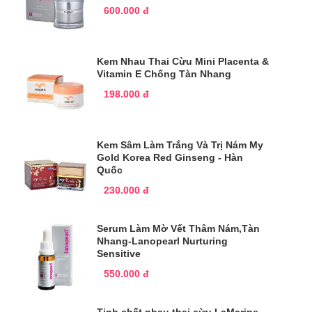
600.000 đ
Kem Nhau Thai Cừu Mini Placenta &
Vitamin E Chống Tàn Nhang
198.000 đ
Kem Sâm Làm Trắng Và Trị Nám My
Gold Korea Red Ginseng - Hàn
Quốc
230.000 đ
Serum Làm Mờ Vết Thâm Nám,Tàn
Nhang-Lanopearl Nurturing
Sensitive
550.000 đ
Tinh chất nhau thai cừu LaMarine