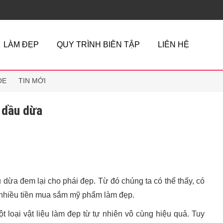
LÀM ĐẸP
QUY TRÌNH BIÊN TẬP
LIÊN HỆ
ỎE
TIN MỚI
 dầu dừa
u dừa đem lại cho phái đẹp. Từ đó chúng ta có thể thấy, có
á nhiều tiền mua sắm mỹ phẩm làm đẹp.
 loại vật liệu làm đẹp từ tự nhiên vô cùng hiệu quả. Tuy