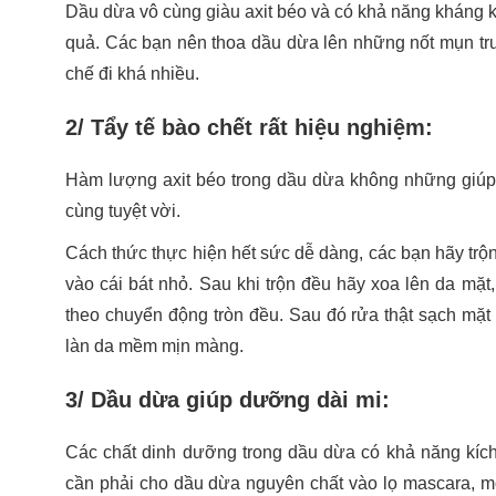
Dầu dừa vô cùng giàu axit béo và có khả năng kháng kh
quả. Các bạn nên thoa dầu dừa lên những nốt mụn trướ
chế đi khá nhiều.
2/ Tẩy tế bào chết rất hiệu nghiệm:
Hàm lượng axit béo trong dầu dừa không những giúp ch
cùng tuyệt vời.
Cách thức thực hiện hết sức dễ dàng, các bạn hãy trộn
vào cái bát nhỏ. Sau khi trộn đều hãy xoa lên da mặt
theo chuyển động tròn đều. Sau đó rửa thật sạch mặt l
làn da mềm mịn màng.
3/ Dầu dừa giúp dưỡng dài mi:
Các chất dinh dưỡng trong dầu dừa có khả năng kích
cần phải cho dầu dừa nguyên chất vào lọ mascara, mỗ