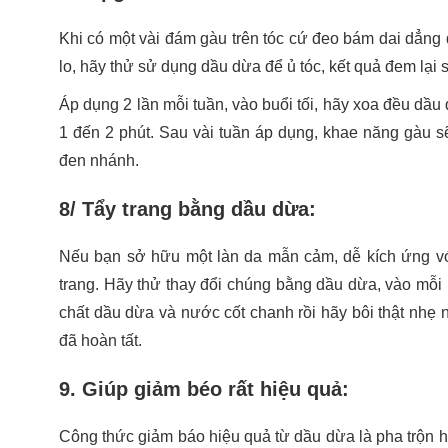
Khi có một vài đám gàu trên tóc cứ đeo bám dai dẳng 
lo, hãy thử sử dụng dầu dừa để ủ tóc, kết quả đem lại 
Áp dụng 2 lần mỗi tuần, vào buổi tối, hãy xoa đều dầu
1 đến 2 phút. Sau vài tuần áp dụng, khae năng gàu sẽ
đen nhánh.
8/ Tẩy trang bằng dầu dừa:
Nếu bạn sở hữu một làn da mẫn cảm, dễ kích ứng vớ
trang. Hãy thử thay đổi chúng bằng dầu dừa, vào mỗi 
chất dầu dừa và nước cốt chanh rồi hãy bôi thật nhẹ 
đã hoàn tất.
9. Giúp giảm béo rất hiệu quả:
Công thức giảm báo hiệu quả từ dầu dừa là pha trộn 