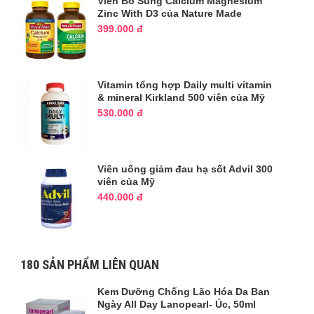
Viên Bổ Sung Calcium Magnesium
Zinc With D3 của Nature Made
399.000 đ
Vitamin tổng hợp Daily multi vitamin
& mineral Kirkland 500 viên của Mỹ
530.000 đ
Viên uống giảm đau hạ sốt Advil 300
viên của Mỹ
440.000 đ
180
SẢN PHẨM LIÊN QUAN
Kem Dưỡng Chống Lão Hóa Da Ban
Ngày All Day Lanopearl- Úc, 50ml