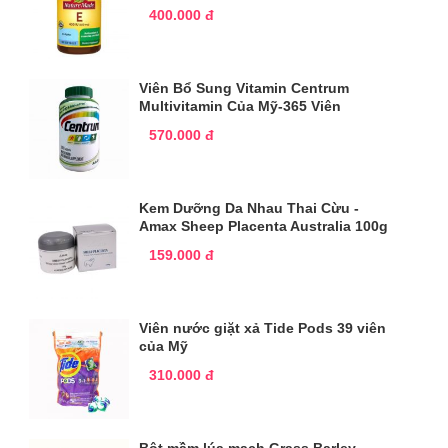
400.000 đ
Viên Bổ Sung Vitamin Centrum
Multivitamin Của Mỹ-365 Viên
570.000 đ
Kem Dưỡng Da Nhau Thai Cừu -
Amax Sheep Placenta Australia 100g
159.000 đ
Viên nước giặt xả Tide Pods 39 viên
của Mỹ
310.000 đ
Bột mầm lúa mạch Grass Barley