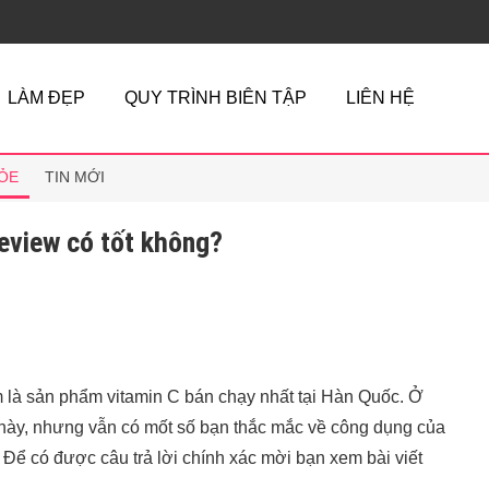
LÀM ĐẸP
QUY TRÌNH BIÊN TẬP
LIÊN HỆ
ỎE
TIN MỚI
eview có tốt không?
là sản phẩm vitamin C bán chạy nhất tại Hàn Quốc. Ở
này, nhưng vẫn có mốt số bạn thắc mắc về công dụng của
 Để có được câu trả lời chính xác mời bạn xem bài viết