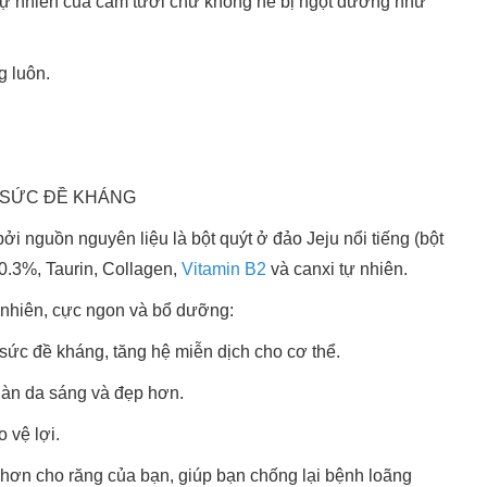
 tự nhiên của cam tươi chứ không hề bị ngọt đường như
ng luôn.
ỜNG SỨC ĐỀ KHÁNG
 nguồn nguyên liệu là bột quýt ở đảo Jeju nổi tiếng (bột
 0.3%, Taurin, Collagen,
Vitamin B2
và canxi tự nhiên.
ự nhiên, cực ngon và bổ dưỡng:
ức đề kháng, tăng hệ miễn dịch cho cơ thể.
làn da sáng và đẹp hơn.
 vệ lợi.
t hơn cho răng của bạn, giúp bạn chống lại bệnh loãng