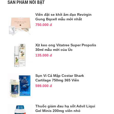
SẢN PHẨM NỖI BẬT
Viên đặt se khít âm đạo Revirgin
Gung Bqcell mẫu mới nhất
750.000 đ
Xịt keo ong Vitatree Super Propolis
30ml mẫu mới của Úc
135.000 đ
Sụn Vi Cá Mập Costar Shark
Cartilage 750mg 365 Viên
599.000 đ
Thuốc giảm đau hạ sốt Advil Liqui
Gel Minis 200mg viên nhỏ