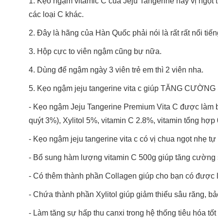
1. Kẹo ngậm vitamic C của Jeju Tangerine này vị ngọt
các loại C khác.
2. Đây là hãng của Hàn Quốc phải nói là rất rất nổi tiế
3. Hộp cực to viên ngậm cũng bự nữa.
4. Dùng để ngậm ngày 3 viên trẻ em thì 2 viên nha.
5. Kẹo ngậm jeju tangerine vita c giúp TĂNG CƯ
- Kẹo ngậm Jeju Tangerine Premium Vita C được làm bởi
quýt 3%), Xylitol 5%, vitamin C 2.8%, vitamin tổng hợp
- Kẹo ngậm jeju tangerine vita c có vị chua ngọt nhẹ t
- Bổ sung hàm lượng vitamin C 500g giúp tăng cường s
- Có thêm thành phần Collagen giúp cho bạn có được 
- Chứa thành phần Xylitol giúp giảm thiểu sâu răng, bảo
- Làm tăng sự hấp thu canxi trong hệ thống tiêu hóa tố