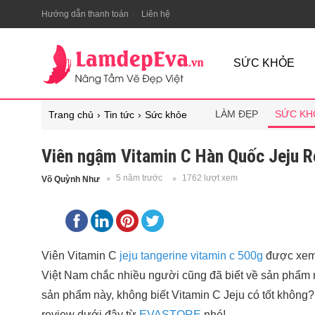
Hướng dẫn thanh toán
Liên hệ
SỨC KHỎE
LÀM ĐẸP
SỨC KH
Trang chủ
Tin tức
Sức khỏe
Viên ngậm Vitamin C Hàn Quốc Jeju R
5 năm trước
1762 lượt xem
Võ Quỳnh Như
Viên Vitamin C
jeju tangerine vitamin c 500g
được xem 
Việt Nam chắc nhiều người cũng đã biết về sản phẩm 
sản phẩm này, không biết Vitamin C Jeju có tốt không?
review dưới đây từ
EVASTORE
nhé!