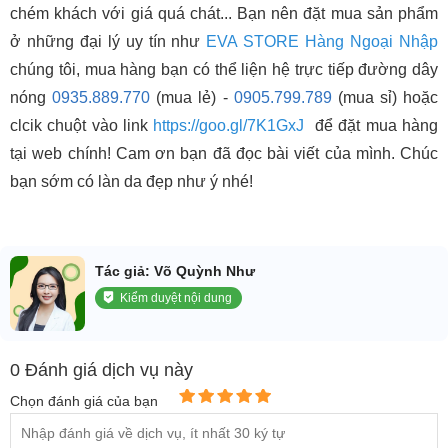
chém khách với giá quá chát... Bạn nên đặt mua sản phẩm
ở những đại lý uy tín như
EVA STORE Hàng Ngoại Nhập
chúng tôi, mua hàng bạn có thể liện hệ trực tiếp đường dây
nóng
0935.889.770
(mua lẻ) -
0905.799.789
(mua sỉ) hoặc
clcik chuột vào link
https://goo.gl/7K1GxJ
để đặt mua hàng
tại web chính! Cam ơn bạn đã đọc bài viết của mình. Chúc
bạn sớm có làn da đẹp như ý nhé!
Tác giả: Võ Quỳnh Như
Kiểm duyệt nội dung
0 Đánh giá dịch vụ này
Chọn đánh giá của bạn