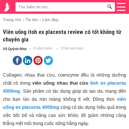
Trang chủ
Tin tức
Làm đẹp
Viên uống itoh ex placenta review có tốt không từ
chuyên gia
8 năm trước
3746 lượt xem
Võ Quỳnh Như
Collagen, nhau thai cừu, coenzyme đều là những dưỡng
chất có trong
viên uống nhau thai cừu
itoh ex placenta
4000mg
.
Sản phẩm có tác dụng giúp tái tạo da, mang đến
cho bạn làn da mịn màng không tì vết. Đồng thơi
viên
uống ex placenta 4000mg
cũng có tác dụng hiệu quả trong
việc bồi bổ và nâng cao sức khỏe, tối giảm những căng
thẳng mệt mỏi trong cuộc sống hằng ngày.